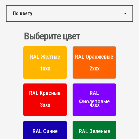
КОНТАКТЫ
Единый номер по России и СНГ:
+7 (495) 151-16-56
Выберите цвет
Email
HELLO@PROFDEK.RU
RAL Желтые
RAL Оранжевые
О компании
Сертификаты
1ххх
2ххх
Блог
Подбор краски
Калькулятор
RAL Красные
RAL
Отзывы
Фиолетовые
3ххх
4ххх
RAL Синие
RAL Зеленые