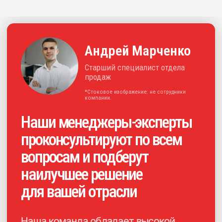
+7
Нажимая на кнопку, я
соглашаюсь с
политикой
конфиденциальности
и
даю своё
согласие на обработку
персональных данных
Получить консультацию
Каталог