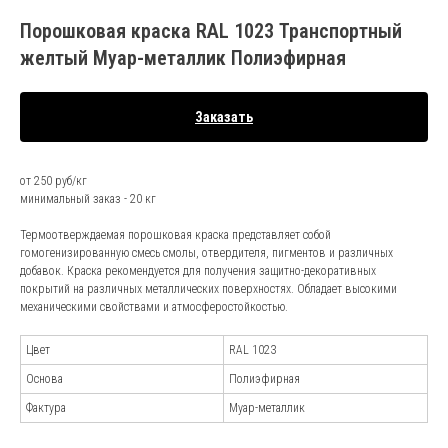
Порошковая краска RAL 1023 Транспортный
желтый Муар-металлик Полиэфирная
Заказать
от 250 руб/кг
минимальный заказ - 20 кг
Термоотверждаемая порошковая краска представляет собой
гомогенизированную смесь смолы, отвердителя, пигментов и различных
добавок. Краска рекомендуется для получения защитно-декоративных
покрытий на различных металлических поверхностях. Обладает высокими
механическими свойствами и атмосферостойкостью.
Цвет
RAL 1023
Основа
Полиэфирная
Фактура
Муар-металлик