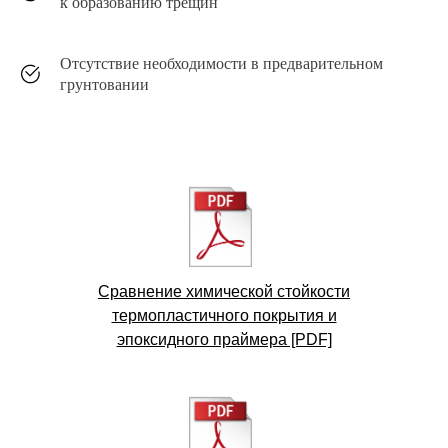
к образованию трещин
Полиэфирные
Отсутствие необходимости в предварительном
Эпоксидно-полиэфирные
грунтовании
Эпоксидные
Полиуретановые
Термопластичные
Сравнение химической стойкости
термопластичного покрытия и
Фактура (декор)
эпоксидного праймера [PDF]
Шагрени
Антики