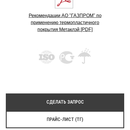
Муары
Рекомендации АО "ГАЗПРОМ" по
Глянцевые
применению термопластичного
покрытия Метаклэй [PDF]
Матовые
Разработка на заказ
Выберите
цвет
RAL 90xx
RAL 50xx
СДЕЛАТЬ ЗАПРОС
RAL 70xx
RAL 80xx
ПРАЙС-ЛИСТ (ТГ)
RAL 30xx
RAL 40xx