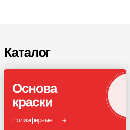
RAL 90xx
RAL 60xx
RAL 10xx
RAL 20xx
ПОРОШКОВАЯ КРАСКА
РОССИЙСКОГО
ПРОИЗВОДСТВА
г. Ярославль,
ул. Полушкина роща, д. 16с34