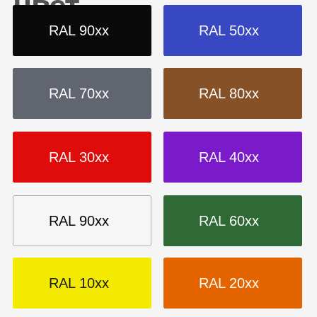
Оранжевая
Фиолетовая
Красная
Коричневая
Синяя
Белая
Зеленая
Черная
ХИМИЯ И ОБОРУДОВАНИЕ
Обезжиривание, подготовка к покраске
Линии порошковой окраски
Участки порошковой окраски
Установки для порошковой окраски
Пистолеты-распылители
Аксессуары для окраски
АНТИКОРРОЗИЙНЫЕ ПОКРЫТИЯ
Политика конфиденциальности
Cогласие на обработку
персональных данных
Создание сайта — Mitts.Studio