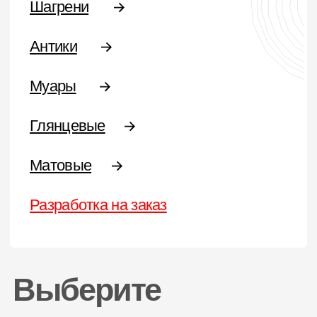
Глянцевые
Муар
Муар-металлики
Шагрени
Матовая
Антики
Краски эконом-сегмента
Разработка краски на заказ
Типы
Полиэфирные
Термопластичные
Эпоксидные
Эпоксидно-полиэфирные
Полиуретановые
Цвета RAL
Желтая
Серая