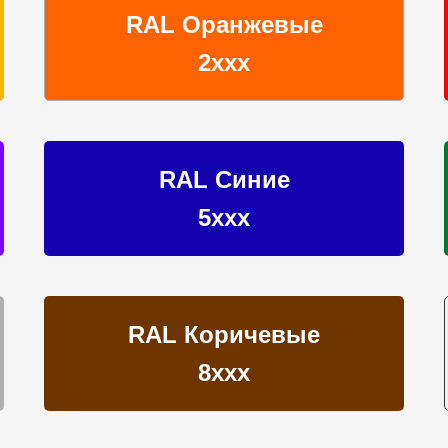
RAL Оранжевые
2ххх
RAL Синие
5ххх
RAL Коричевые
8ххх