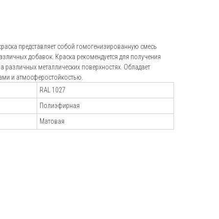
+7 (495) 151-16-56
hello@profdek.ru
раска представляет собой гомогенизированную смесь
г. Ярославль, ул. Полушкина роща, д.
различных добавок. Краска рекомендуется для получения
16с34
а различных металлических поверхностях. Обладает
ами и атмосферостойкостью.
и
RAL 1027
Полиэфирная
Матовая