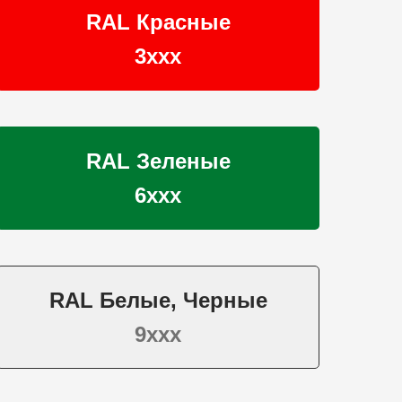
RAL Красные
3ххх
RAL Зеленые
6ххх
RAL Белые, Черные
9ххх