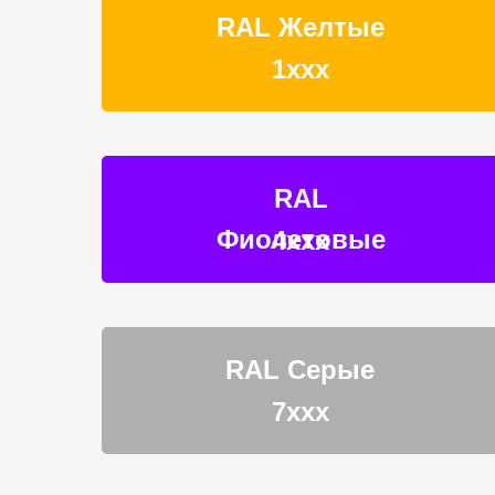
RAL Желтые
1ххх
RAL
Фиолетовые
4ххх
RAL Серые
7ххх
Выберите
Выберите