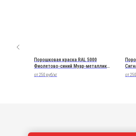
раски TSL
Порошковая краска RAL 5000
Поро
Фиолетово-синий Муар-металлик
Сигн
Полиэфирная
Поли
от 250 руб/кг
от 250