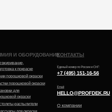
Эпоксидно-
Шагрень
полиэфирная
ИМИЯ И ОБОРУДОВАНИЕ
КОНТАКТЫ
Антик
езжиривание,
Единый номер по России и СНГ:
готовка к покраске
+7 (495) 151-16-56
нии порошковой окраски
астки порошковой окраски
Email
тановки для
HELLO@PROFDEK.RU
рошковой окраски
столеты-распылители
О компании
сессуары для окраски