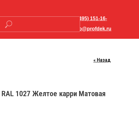
+7 (495) 151-16-
56
hello@profdek.ru
« Назад
Закрыть меню
 RAL 1027 Желтое карри Матовая
о-
Контакты