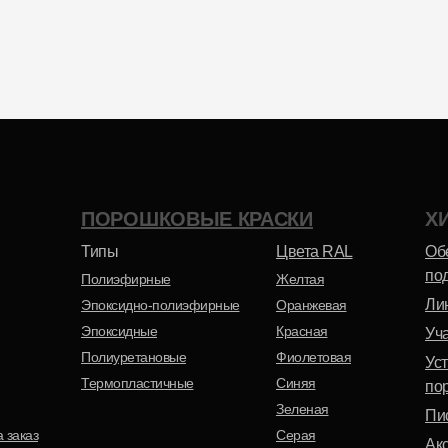
Эпоксидная
Матовая
ПОРОШКОВЫЕ КРАСКИ
Х
Термопластичная
Муар-металлик
Типы
Цвета RAL
Об
под
Полиэфирные
Желтая
Ли
Эпоксидно-полиэфирные
Оранжевая
Эпоксидные
Красная
Уч
Полиуретановые
Фиолетовая
Ус
Термопластичные
Синяя
по
Зеленая
Пи
 заказ
Серая
Ак