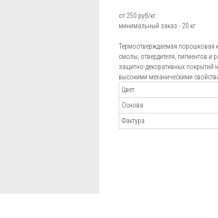
Пистолеты-распылители
от 250 руб/кг
Блог
минимальный заказ - 20 кг
Установки порошковой окраски Electron
Подбор
Установки порошковой окраски Радар
Термоотверждаемая порошковая к
порошковой
смолы, отвердителя, пигментов и 
Установки порошковой окраски Tesla
краски
защитно-декоративных покрытий н
Калькулятор
высокими механическими свойств
Аксессуары для окраски
расхода краск
Цвет
Отзывы
Основа
Фактура