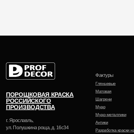
основу
фактуру
Полиэфирная
Глянцевая
Полиуретановая
Муар
Фактуры
Глянцевые
Матовая
ПОРОШКОВАЯ КРАСКА
Шагрени
РОССИЙСКОГО
ПРОИЗВОДСТВА
Муар
Муар-металлики
г. Ярославль,
Антики
ул. Полушкина роща, д. 16с34
Разработка краски на