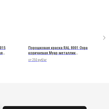
015
Порошковая краска RAL 8001 Охра
Поро
ая
коричневая Муар-металлик
Оли
Полиэфирная
Пол
от 250 руб/кг
от 10