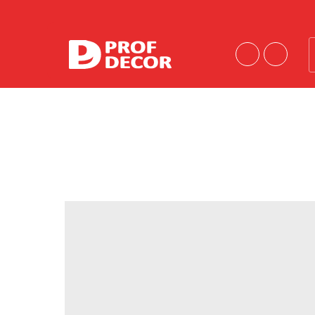
Порошковые краски
Краски эконом-сегмента
Шагрени
Антики
Муары