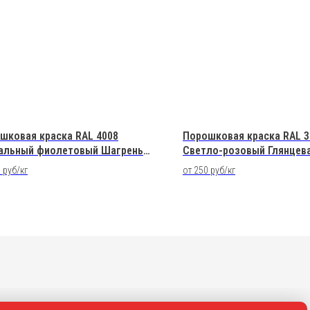
шковая краска RAL 4008
Порошковая краска RAL 3
альный фиолетовый Шагрень
Светло-розовый Глянцев
эфирная
Полиэфирная
 руб/кг
от 250 руб/кг