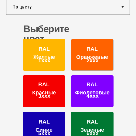
КОНТАКТЫ
Единый номер по России и СНГ:
+7 (495) 151-16-56
Выберите
Email
цвет
HELLO@PROFDEK.RU
RAL
RAL
О компании
Желтые
Оранжевые
1ххх
2ххх
Сертификаты
Блог
Подбор краски
RAL
RAL
Калькулятор
Красные
Фиолетовые
Отзывы
3ххх
4ххх
RAL
RAL
Синие
Зеленые
5ххх
6ххх