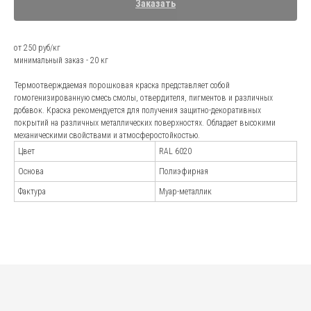
Заказать
от 250 руб/кг
минимальный заказ - 20 кг
Андрей Марченко
Термоотверждаемая порошковая краска представляет собой
гомогенизированную смесь смолы, отвердителя, пигментов и различных
Старший специалист отдела
продаж
добавок. Краска рекомендуется для получения защитно-декоративных
покрытий на различных металлических поверхностях. Обладает высокими
*Стоковое изображение: не сотрудники
компании.
механическими свойствами и атмосферостойкостью.
Наши менеджеры-эксперты
Цвет
RAL 6020
проконсультируют по всем
Основа
Полиэфирная
вопросам и подберут
Фактура
Муар-металлик
наилучшее решение
для вашей отрасли
Наша команда обладает высокой
квалификацией, глубокими знаниями
и многолетним опытом работы.
Постоянно совершенствуем навыки,
следим за тенденциями на рынке. Это