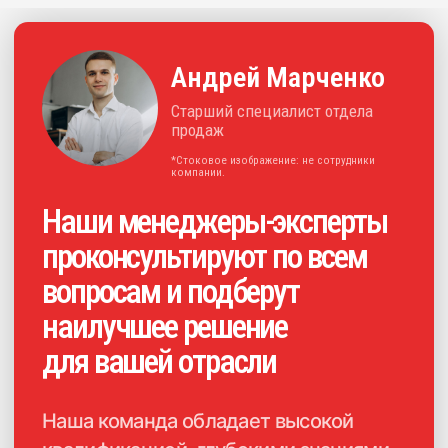
позволяет предлагать нашим
клиентам эффективные
и инновационные решения
для отрасли.
+7
Нажимая на кнопку, я
соглашаюсь с
политикой
конфиденциальности
и
даю своё
согласие на обработку
персональных данных
Получить консультацию