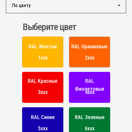
ПОРОШКОВАЯ КРАСКА
РОССИЙСКОГО ПРОИЗВОДСТВА
Выберите цвет
г. Ярославль,
ул. Полушкина роща, д. 16с34
КОНТАКТЫ
RAL Желтые
RAL Оранжевые
Единый номер по России и СНГ:
1ххх
2ххх
+7 (495) 151-16-56
Email
HELLO@PROFDEK.RU
RAL Красные
RAL
О компании
Фиолетовые
3ххх
4ххх
Сертификаты
Блог
Подбор краски
RAL Синие
RAL Зеленые
Калькулятор
Отзывы
5ххх
6ххх