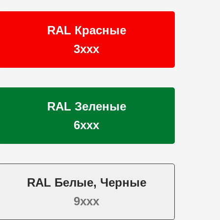
RAL Красные
3ххх
RAL Зеленые
6ххх
RAL Белые, Черные
9ххх