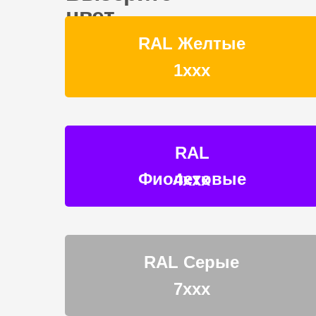
цвет
RAL Желтые
1ххх
RAL
Фиолетовые
4ххх
RAL Серые
7ххх