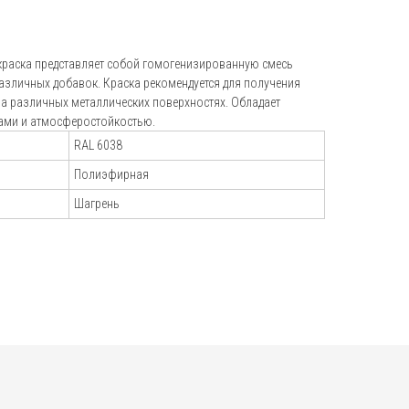
+7 (495) 151-16-56
hello@profdek.ru
раска представляет собой гомогенизированную смесь
различных добавок. Краска рекомендуется для получения
г. Ярославль, ул. Полушкина роща, д.
а различных металлических поверхностях. Обладает
16с34
ами и атмосферостойкостью.
RAL 6038
и
Полиэфирная
Шагрень