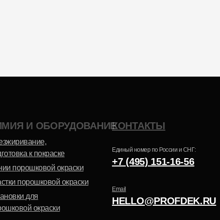
Эпоксидно-
Шагрень
полиэфирная
ИМИЯ И ОБОРУДОВАНИЕ
КОНТАКТЫ
Антик
езжиривание,
Единый номер по России и СНГ:
готовка к покраске
+7 (495) 151-16-56
нии порошковой окраски
астки порошковой окраски
Email
тановки для
HELLO@PROFDEK.RU
рошковой окраски