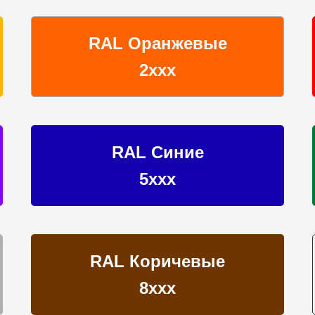
RAL Оранжевые
2ххх
RAL Синие
5ххх
RAL Коричевые
8ххх