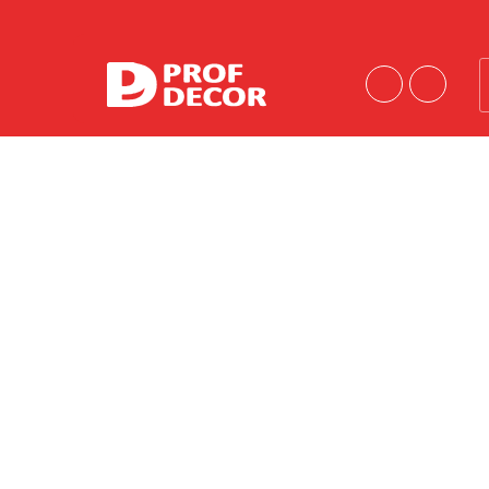
Порошковые краски
Краски эконом-сегмента
Шагрени
Антики
Муары