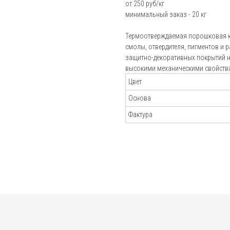
от 250 руб/кг
минимальный заказ - 20 кг
Пистолеты-распылители
Блог
Установки порошковой окраски Electron
Термоотверждаемая порошковая к
Подбор
смолы, отвердителя, пигментов и 
Установки порошковой окраски Радар
порошковой
защитно-декоративных покрытий н
Установки порошковой окраски Tesla
краски
высокими механическими свойств
Калькулятор
Аксессуары для окраски
Цвет
расхода краск
Основа
Отзывы
Фактура