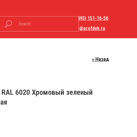
+7 (495) 151-16-56
hello@profdek.ru
« Назад
Закрыть меню
 RAL 6020 Хромовый зеленый
ло-
ая
Контакты