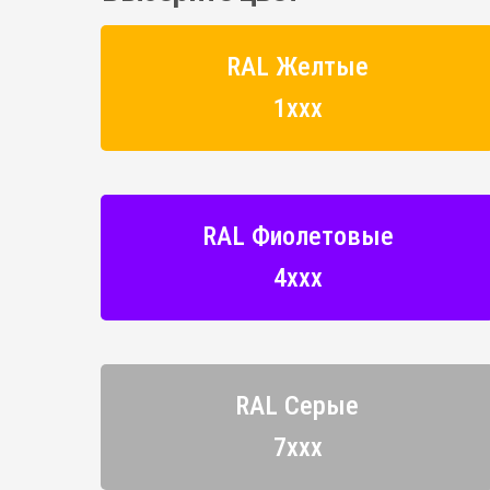
RAL Желтые
1ххх
RAL Фиолетовые
4ххх
RAL Серые
7ххх