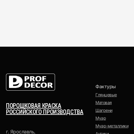
Выберите основу
Выберите фактуру
Полиэфирная
Глянцевая
Полиуретановая
Муар
Фактуры
Глянцевые
Матовая
ПОРОШКОВАЯ КРАСКА
Шагрени
РОССИЙСКОГО ПРОИЗВОДСТВА
Муар
Муар-металлики
г. Ярославль,
Антики