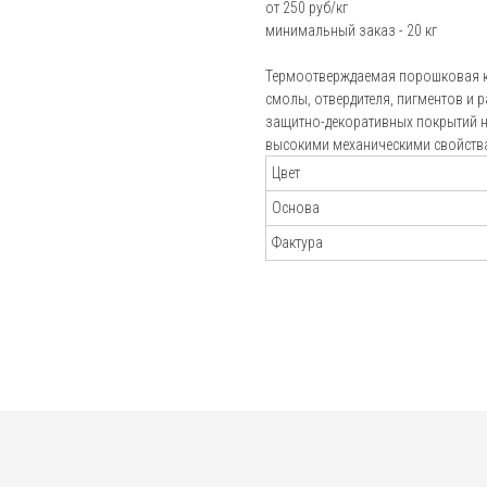
от 250 руб/кг
минимальный заказ - 20 кг
Пистолеты-распылители
Блог
Установки порошковой окраски Electron
Термоотверждаемая порошковая к
Подбор порошко
смолы, отвердителя, пигментов и 
Установки порошковой окраски Радар
краски
защитно-декоративных покрытий н
Установки порошковой окраски Tesla
высокими механическими свойств
Калькулятор
Аксессуары для окраски
Цвет
расхода краски
Основа
Отзывы
Фактура