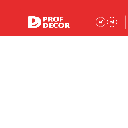
Порошковые краски
Краски эконом-сегмента
Шагрени
Антики
Муары