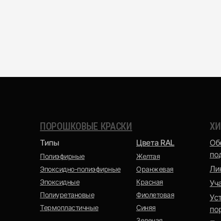
Эпоксидная
Матовая
ПОРОШКОВЫЕ КРАСКИ
ХИ
Термопластичная
Муар-металлик
Типы
Цвета RAL
Об
по
Полиэфирные
Желтая
Ли
Эпоксидно-полиэфирные
Оранжевая
Эпоксидные
Красная
Уч
Полиуретановые
Фиолетовая
Ус
Термопластичные
Синяя
по
Зеленая