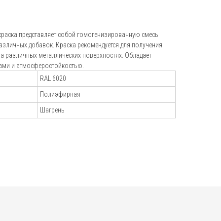
+7 (495) 151-16-56
hello@profdek.ru
раска представляет собой гомогенизированную смесь
вой
различных добавок. Краска рекомендуется для получения
г. Ярославль, ул. Полушкина роща,
а различных металлических поверхностях. Обладает
д. 16с34
ами и атмосферостойкостью.
RAL 6020
Полиэфирная
Шагрень