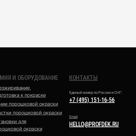
Эпоксидно-
Шагрень
полиэфирная
МИЯ И ОБОРУДОВАНИЕ
КОНТАКТЫ
Антик
езжиривание,
Единый номер по России и СНГ:
дготовка к покраске
+7 (495) 151-16-56
нии порошковой окраски
астки порошковой окраски
Email
тановки для
HELLO@PROFDEK.RU
рошковой окраски