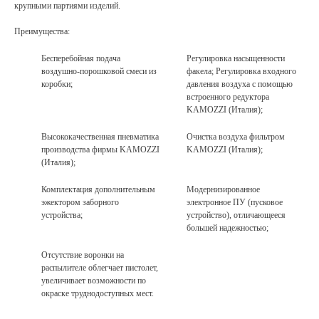
крупными партиями изделий.
Преимущества:
Андрей Марченко
Бесперебойная подача
Регулировка насыщенности
воздушно-порошковой смеси из
факела; Регулировка входного
Старший специалист отдела
продаж
коробки;
давления воздуха с помощью
встроенного редуктора
*Стоковое изображение: не сотрудники
компании.
KAMOZZI (Италия);
Наши менеджеры-
Высококачественная пневматика
Очистка воздуха фильтром
эксперты
производства фирмы KAMOZZI
KAMOZZI (Италия);
проконсультируют
(Италия);
по всем вопросам
Комплектация дополнительным
Модернизированное
и подберут наилучшее
эжектором заборного
электронное ПУ (пусковое
решение для вашей
устройства;
устройство), отличающееся
большей надежностью;
Наша команда обладает высокой
отрасли
квалификацией, глубокими знаниями
Отсутствие воронки на
и многолетним опытом работы.
распылителе облегчает пистолет,
Постоянно совершенствуем навыки,
увеличивает возможности по
следим за тенденциями на рынке. Это
окраске труднодоступных мест.
позволяет предлагать нашим клиентам