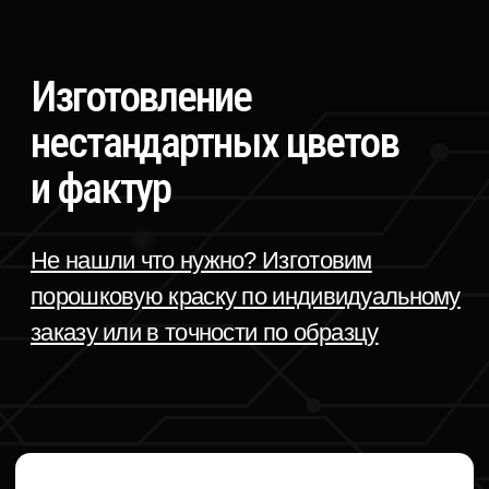
Получить консультацию
Отзывы
Антонина
Елена Олеговна
Метал Икс
Промзапчасть