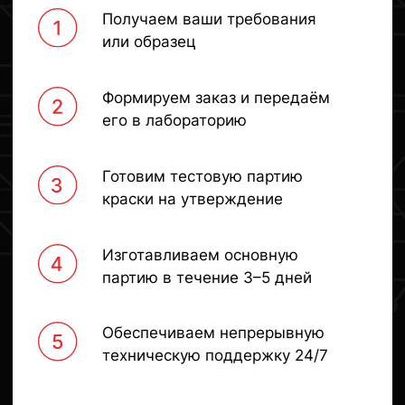
Искали альтернативного
Краска от «Профдекор» о
поставщика порошковой краски
высокого качества, прекр
и нашли компанию «Профдекор».
ложится и имеет низкий р
Помимо качества самой краски,
Прекрасное соотношение 
нравится быстрота логистики
качество. Менеджеры —
и возможность забрать краску
настоящие эксперты, отл
со склада самостоятельно.
разбираются в продукте,
Менеджеры очень
консультируют по любым 
квалифицированные, помогают
Отдельно отмечу высокую
с решением всех вопросов.
реакции на наши запросы
Новости