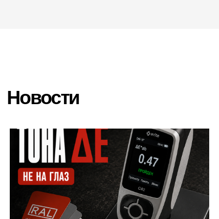
Email
HELLO@PROFDEK.RU
О компании
Сертификаты
Блог
Подбор краски
Калькулятор
Отзывы
ПОРОШКОВЫЕ КРАСКИ
Фактуры
Глянцевые
Муар
Муар-металлики