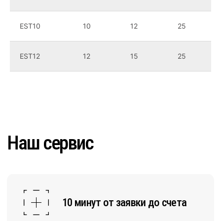
EST10
10
12
25
Техническая поддержка 24/7
EST12
12
15
25
Акция! Купи 100 кг порошковой краски
и получи канистру обезжиривателя
ХисФос FE бесплатно!
Оставить заявку