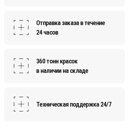
Изготовление
нестандартных цветов
и фактур
Не нашли что нужно? Изготовим
порошковую краску по индивидуальному
заказу или в точности по образцу
Получаем ваши требования
или образец
Формируем заказ и передаём
его в лабораторию