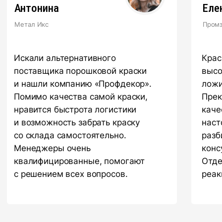
ПОРОШКОВАЯ КРАСКА
РОССИЙСКОГО ПРОИЗВОДСТВА
г. Ярославль,
ул. Полушкина роща, д. 16с34
КОНТАКТЫ
Единый номер по России и СНГ:
+7 (495) 151-16-56