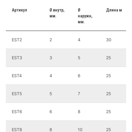
Артикул
Ø внутр,
Ø
Длина м
мм.
наружн,
мм.
EST2
2
4
30
Наш сервис
EST3
3
5
25
10 минут от заявки до счета
EST4
4
6
25
Отправка заказа в течение
EST5
5
7
25
24 часов
EST6
6
8
25
360 тонн красок
в наличии на складе
EST8
8
10
25