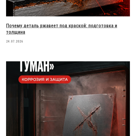
Зеленая
Черная
ХИМИЯ И ОБОРУДОВАНИЕ
Обезжиривание, подготовка к покраске
Почему деталь ржавеет под краской: подготовка и
Линии порошковой окраски
толщина
Участки порошковой окраски
24.07.2026
Установки для порошковой окраски
Пистолеты-распылители
Аксессуары для окраски
АНТИКОРРОЗИЙНЫЕ ПОКРЫТИЯ
Политика конфиденциальности
Cогласие на обработку
персональных данных
Создание сайта — Mitts.Studio