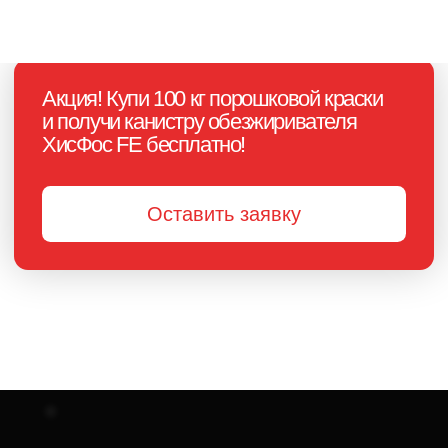
Готовим тестовую партию
краски на утверждение
Изготавливаем основную
партию в течение 3–5 дней
Обеспечиваем непрерывную
техническую поддержку 24/7
+7
Нажимая на кнопку, я
соглашаюсь с
политикой
конфиденциальности
и
даю своё
согласие на обработку
персональных данных