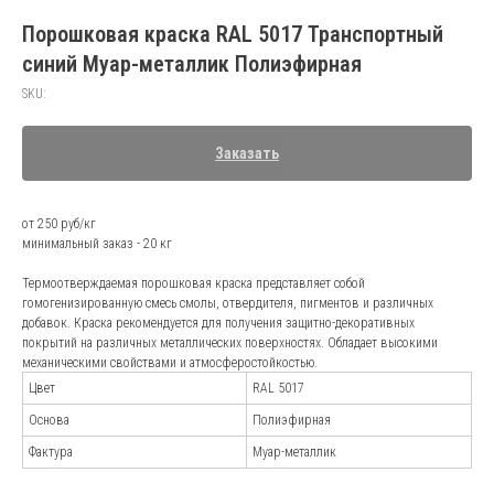
Порошковая краска RAL 5017 Транспортный
синий Муар-металлик Полиэфирная
SKU:
Заказать
от 250 руб/кг
минимальный заказ - 20 кг
Термоотверждаемая порошковая краска представляет собой
гомогенизированную смесь смолы, отвердителя, пигментов и различных
добавок. Краска рекомендуется для получения защитно-декоративных
покрытий на различных металлических поверхностях. Обладает высокими
механическими свойствами и атмосферостойкостью.
Цвет
RAL 5017
Основа
Полиэфирная
Фактура
Муар-металлик
Андрей Марченко