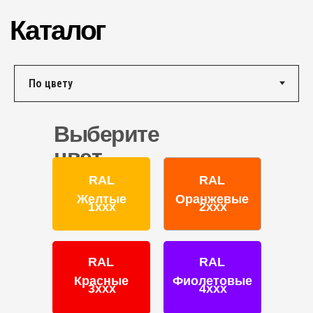
г. Ярославль,
ул. Полушкина роща, д. 16с34
КОНТАКТЫ
Единый номер по России и СНГ:
+7 (495) 151-16-56
Email
Выберите
HELLO@PROFDEK.RU
цвет
О компании
RAL
RAL
Сертификаты
Желтые
Оранжевые
1ххх
2ххх
Блог
Подбор краски
Калькулятор
RAL
RAL
Отзывы
Красные
Фиолетовые
3ххх
4ххх