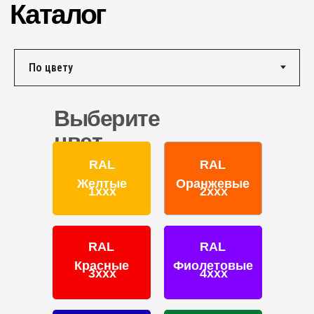
г. Ярославль,
ул. Полушкина роща, д. 16с34
КОНТАКТЫ
Единый номер по России и СНГ:
+7 (495) 151-16-56
Выберите
Email
HELLO@PROFDEK.RU
цвет
О компании
RAL
RAL
Сертификаты
Желтые
Оранжевые
1ххх
2ххх
Блог
Подбор краски
Калькулятор
RAL
RAL
Отзывы
Красные
Фиолетовые
3ххх
4ххх