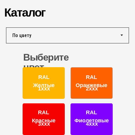
г. Ярославль,
ул. Полушкина роща, д. 16с34
КОНТАКТЫ
Единый номер по России и СНГ:
+7 (495) 151-16-56
Email
Выберите
HELLO@PROFDEK.RU
цвет
О компании
RAL
RAL
Сертификаты
Желтые
Оранжевые
1ххх
2ххх
Блог
Подбор краски
Калькулятор
RAL
RAL
Отзывы
Красные
Фиолетовые
3ххх
4ххх