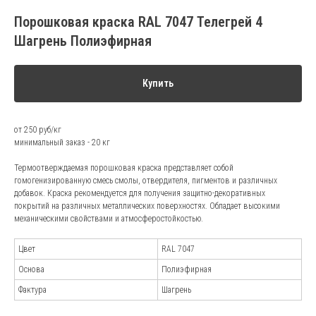
Порошковая краска RAL 7047 Телегрей 4
Шагрень Полиэфирная
Купить
от 250 руб/кг
минимальный заказ - 20 кг
Термоотверждаемая порошковая краска представляет собой
гомогенизированную смесь смолы, отвердителя, пигментов и различных
добавок. Краска рекомендуется для получения защитно-декоративных
покрытий на различных металлических поверхностях. Обладает высокими
механическими свойствами и атмосферостойкостью.
Цвет
RAL 7047
Основа
Полиэфирная
Фактура
Шагрень