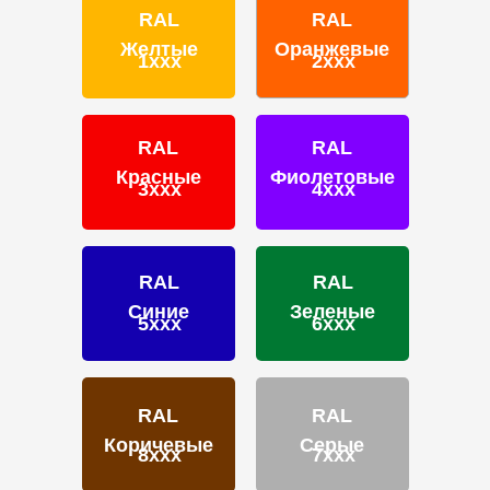
Email
RAL
RAL
HELLO@PROFDEK.RU
Желтые
Оранжевые
1ххх
2ххх
О компании
Сертификаты
Блог
RAL
RAL
Подбор краски
Красные
Фиолетовые
3ххх
4ххх
Калькулятор
Отзывы
RAL
RAL
Синие
Зеленые
5ххх
6ххх
ПОРОШКОВЫЕ КРАСКИ
RAL
RAL
Фактуры
Коричевые
Серые
Глянцевые
8ххх
7ххх
Муар