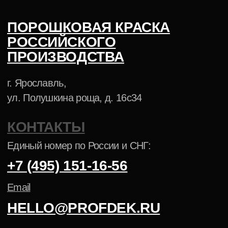
Синяя
Белая
Муар-
Термопластичная
Антик
Зеленая
Черная
металлик
ХИМИЯ И ОБОРУДОВАНИЕ
Обезжиривание, подготовка к покраске
Линии порошковой окраски
Участки порошковой окраски
Установки для порошковой окраски
Пистолеты-распылители
Аксессуары для окраски
АНТИКОРРОЗИЙНЫЕ ПОКРЫТИЯ
ПОРОШКОВАЯ КРАСКА NCS
ПОРОШКОВАЯ КРАСКА PANTONE
Политика конфиденциальности
Cогласие на обработку
персональных данных