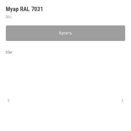
Муар RAL 7031
SKU:
Купить
20кг
Андрей Марченко
Старший специалист отдела
продаж
*Стоковое изображение: не сотрудники
компании.
Наши менеджеры-