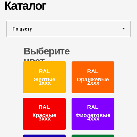
г. Ярославль,
ул. Полушкина роща, д. 16с34
КОНТАКТЫ
Единый номер по России и СНГ:
+7 (495) 151-16-56
Выберите
Email
HELLO@PROFDEK.RU
цвет
О компании
RAL
RAL
Сертификаты
Желтые
Оранжевые
1ххх
2ххх
Блог
Подбор краски
Калькулятор
RAL
RAL
Отзывы
Красные
Фиолетовые
3ххх
4ххх