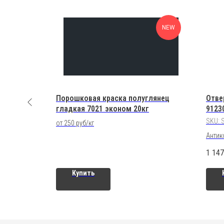
NEW
005 Сине-
Порошковая краска полуглянец
Отве
рная
гладкая 7021 эконом 20кг
9123
SKU:
от 250 руб/кг
Антик
1 147
Купить