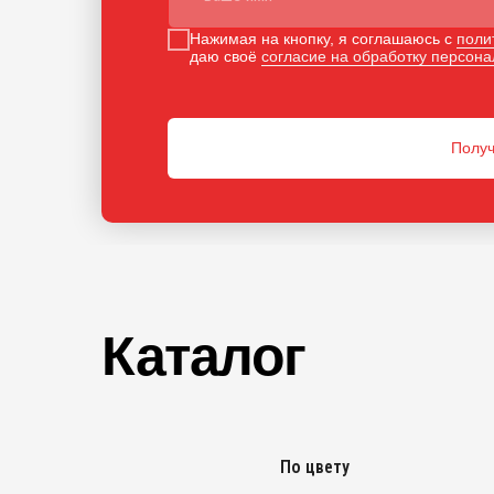
Нажимая на кнопку, я соглашаюсь с
поли
даю своё
согласие на обработку персон
Получ
Каталог
По цвету