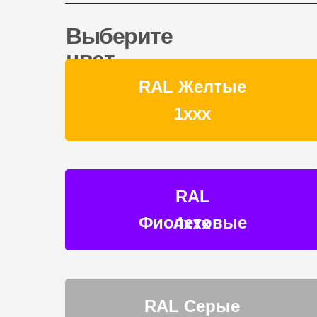
Выберите
цвет
RAL Желтые
1ххх
RAL
Фиолетовые
4ххх
RAL Серые