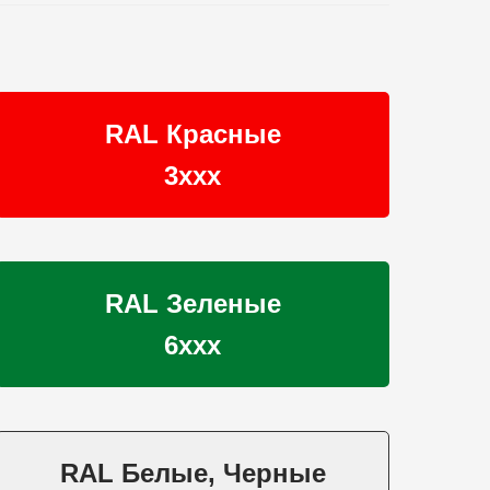
RAL Красные
3ххх
RAL Зеленые
6ххх
RAL Белые, Черные