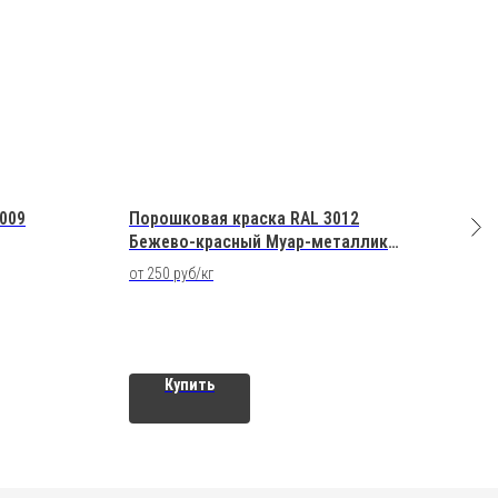
009
Порошковая краска RAL 3012
Поро
Бежево-красный Муар-металлик
Тран
Полиэфирная
Пол
от 250 руб/кг
от 25
Купить