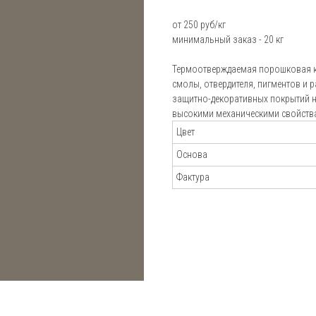
Пистолеты-распылители
Блог
от 250 руб/кг
минимальный заказ - 20 кг
Установки порошковой окраски Electron
Подбор
Установки порошковой окраски Радар
Термоотверждаемая порошковая к
порошковой
смолы, отвердителя, пигментов и 
Установки порошковой окраски Tesla
краски
Калькулятор
защитно-декоративных покрытий н
Аксессуары для окраски
высокими механическими свойств
расхода краск
Цвет
Отзывы
Основа
Фактура