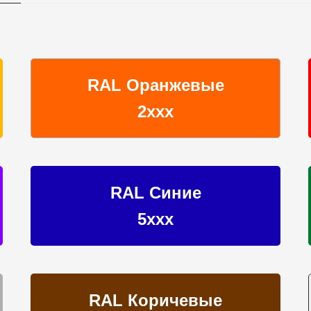
RAL Оранжевые
2ххх
RAL Синие
5ххх
RAL Коричевые