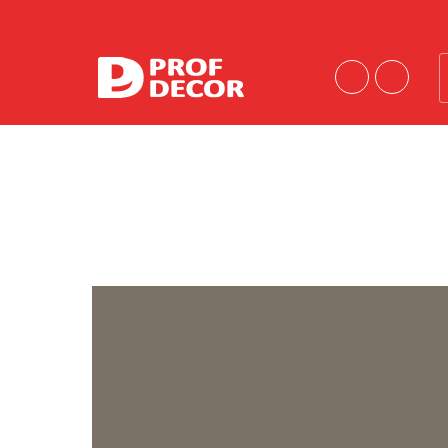
Порошковые краски
Краски эконом-сегмента
Шагрени
Антики
Муары