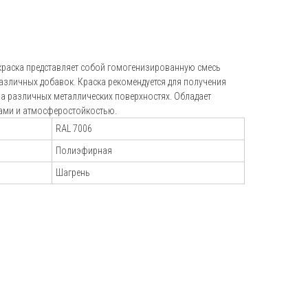
+7 (495) 151-16-56
hello@profdek.ru
раска представляет собой гомогенизированную смесь
г. Ярославль, ул. Полушкина роща, д.
различных добавок. Краска рекомендуется для получения
16с34
а различных металлических поверхностях. Обладает
ами и атмосферостойкостью.
и
RAL 7006
Полиэфирная
Шагрень