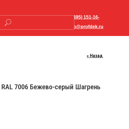
+7 (495) 151-16-
56
hello@profdek.ru
« Назад
Закрыть меню
 RAL 7006 Бежево-серый Шагрень
о-
Контакты