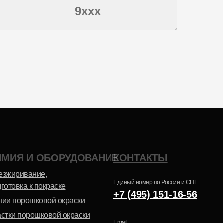
9ххх
Эпоксидно-
Шагрень
полиэфирная
ИМИЯ И ОБОРУДОВАНИЕ
КОНТАКТЫ
Антик
езжиривание,
Единый номер по России и СНГ:
готовка к покраске
+7 (495) 151-16-56
нии порошковой окраски
астки порошковой окраски
Email