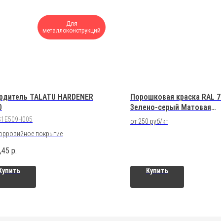
Для
металлоконструкций
рдитель TALATU HARDENER
Порошковая краска RAL 7
0
3елено-серый Матовая
Полиэфирная
S1E509H005
от 250 руб/кг
оррозийное покрытие
,45
р.
Купить
Купить