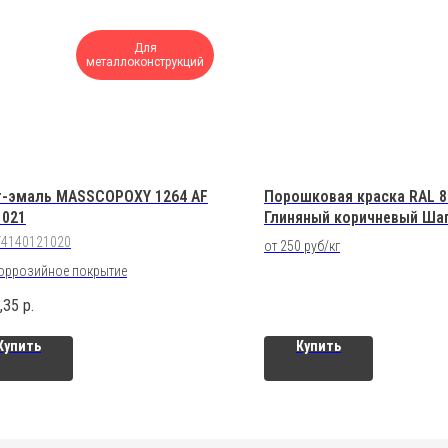
Для
металлоконструкций
т-эмаль MASSCOPOXY 1264 AF
Порошковая краска RAL 8
1021
Глиняный коричневый Ша
Полиэфирная
T4140121020
от 250 руб/кг
оррозийное покрытие
,35
р.
Купить
Купить