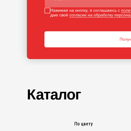
Нажимая на кнопку, я соглашаюсь с
поли
даю своё
согласие на обработку персон
Получ
Каталог
По цвету