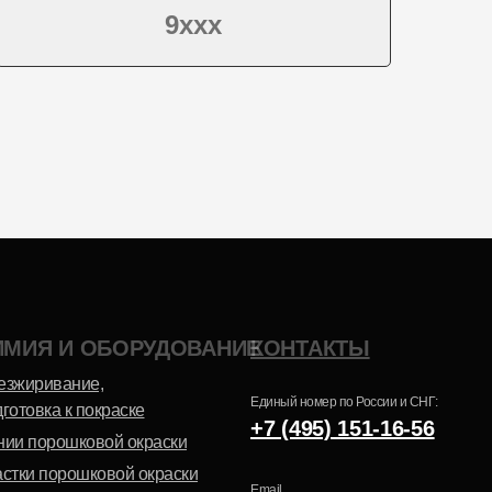
9ххх
Эпоксидно-
Шагрень
полиэфирная
ИМИЯ И ОБОРУДОВАНИЕ
КОНТАКТЫ
Антик
езжиривание,
Единый номер по России и СНГ:
готовка к покраске
+7 (495) 151-16-56
нии порошковой окраски
астки порошковой окраски
Email