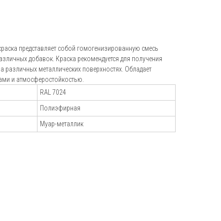
+7 (495) 151-16-56
hello@profdek.ru
раска представляет собой гомогенизированную смесь
г. Ярославль, ул. Полушкина роща, д.
различных добавок. Краска рекомендуется для получения
16с34
а различных металлических поверхностях. Обладает
ами и атмосферостойкостью.
и
RAL 7024
Полиэфирная
Муар-металлик