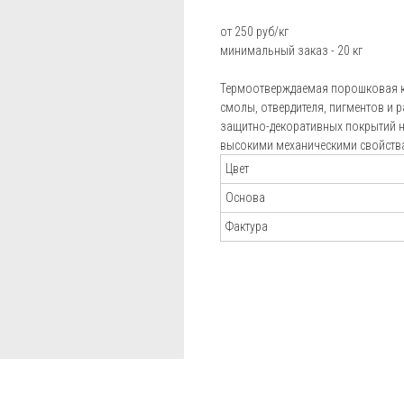
Пистолеты-распылители
Блог
от 250 руб/кг
минимальный заказ - 20 кг
Установки порошковой окраски Electron
Подбор
Установки порошковой окраски Радар
Термоотверждаемая порошковая к
порошковой
смолы, отвердителя, пигментов и 
Установки порошковой окраски Tesla
краски
Калькулятор
защитно-декоративных покрытий н
Аксессуары для окраски
высокими механическими свойств
расхода краск
Цвет
Отзывы
Основа
Фактура