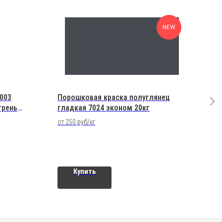
NEW
003
Порошковая краска полуглянец
Поро
грень
гладкая 7024 эконом 20кг
Viol
от 250 руб/кг
от 10
Купить