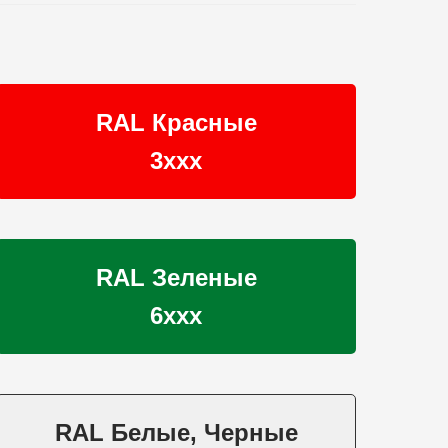
RAL Красные
3ххх
RAL Зеленые
6ххх
RAL Белые, Черные