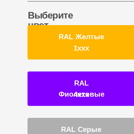
Выберите
цвет
RAL Желтые
1ххх
RAL
Фиолетовые
4ххх
RAL Серые