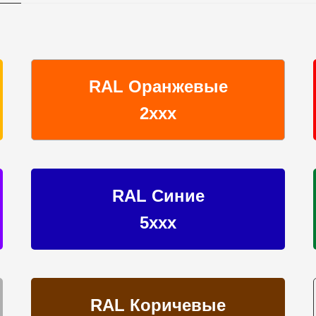
RAL Оранжевые
2ххх
RAL Синие
5ххх
RAL Коричевые