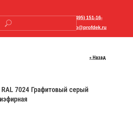
+7 (495) 151-16-
56
hello@profdek.ru
« Назад
Закрыть меню
 RAL 7024 Графитовый серый
о-
иэфирная
Контакты