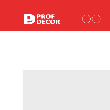
Порошковые краски
Краски эконом-сегмента
Шагрени
Антики
Муары