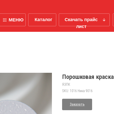
Каталог
Скачать прайс
МЕНЮ
лист
Химия
NEW
Порошковая краска
Обезжиривание/фосфатирование
Линия очистки металл
ЯЗПК
профиля
Смывка
SKU:
1016 Ника 9016
Антикоррозийные
Оборудование
покрытия
Заказать
О компании
Линии порошковой окраски