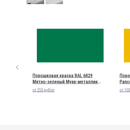
001
Порошковая краска RAL 6029
Поро
вая
Мятно-зеленый Муар-металлик
Рапс
Полиэфирная
Поли
от 250 руб/кг
от 100