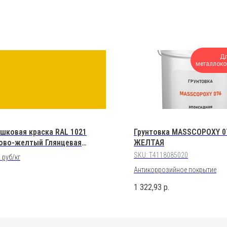
Д
металлоко
шковая краска RAL 1021
Грунтовка MASSCOPOXY 0
ово-желтый Глянцевая
ЖЕЛТАЯ
эфирная
SKU:
T4118085020
 руб/кг
Антикоррозийное покрытие
1 322,93
р.