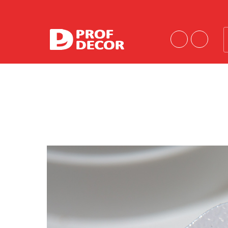
Порошковые краски
Краски эконом-сегмента
Шагрени
Антики
Муары