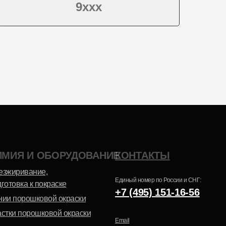
9ххх
Эпоксидно-
Шагрень
полиэфирная
ИМИЯ И ОБОРУДОВАНИЕ
КОНТАКТЫ
Антик
езжиривание,
Единый номер по России и СНГ:
готовка к покраске
+7 (495) 151-16-56
нии порошковой окраски
астки порошковой окраски
Email