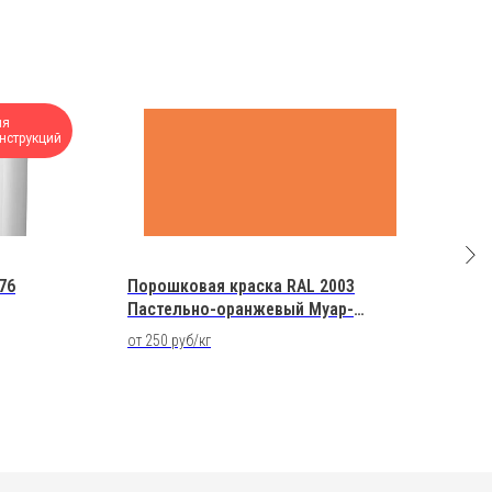
ля
нструкций
76
Порошковая краска RAL 2003
Уст
Пастельно-оранжевый Муар-
Tri
металлик Полиэфирная
от 250 руб/кг
49 9