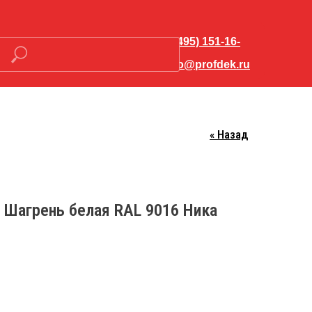
+7 (495) 151-16-
56
hello@profdek.ru
« Назад
Закрыть меню
 Шагрень белая RAL 9016 Ника
о-
Контакты