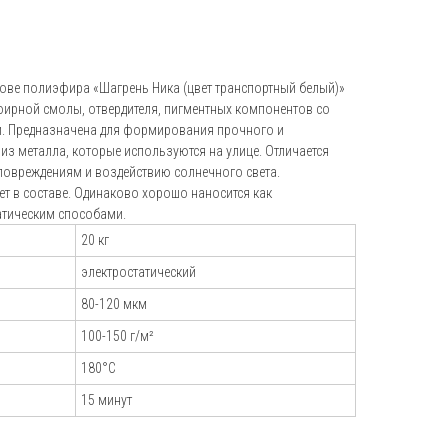
+7 (495) 151-16-56
hello@profdek.ru
ове полиэфира «Шагрень Ника (цвет транспортный белый)»
г. Ярославль, ул. Полушкина роща, д.
фирной смолы, отвердителя, пигментных компонентов со
16с34
. Предназначена для формирования прочного и
 из металла, которые используются на улице. Отличается
и
овреждениям и воздействию солнечного света.
ет в составе. Одинаково хорошо наносится как
татическим способами.
20 кг
электростатический
80-120 мкм
100-150 г/м²
180°С
15 минут