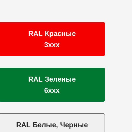
RAL Красные
3ххх
RAL Зеленые
6ххх
RAL Белые, Черные