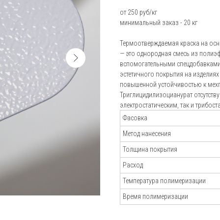
от 250 руб/кг
Пистолеты-распылители
Блог
минимальный заказ - 20 кг
Установки порошковой окраски Electron
Подбор
Термоотверждаемая краска на осн
Установки порошковой окраски Радар
порошковой
— это однородная смесь из полиэ
Установки порошковой окраски Tesla
краски
вспомогательными спецдобавками
Калькулятор
эстетичного покрытия на изделиях
Аксессуары для окраски
расхода краск
повышенной устойчивостью к мехп
Триглицидилизоцианурат отсутству
Отзывы
электростатическим, так и трибос
Фасовка
Метод нанесения
Толщина покрытия
Расход
Температура полимеризации
Время полимеризации