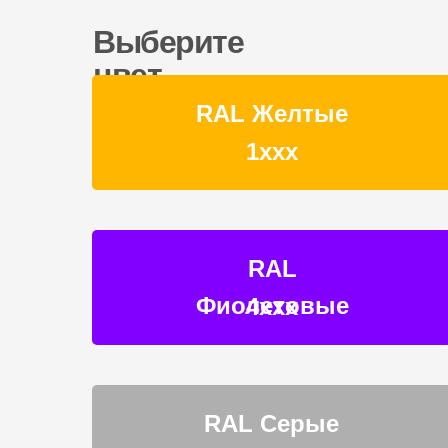
Выберите
цвет
RAL Желтые
1ххх
RAL
Фиолетовые
4ххх
RAL Серые