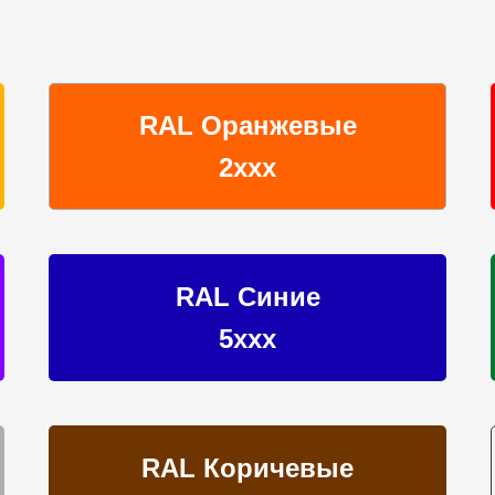
RAL Оранжевые
2ххх
RAL Синие
5ххх
RAL Коричевые