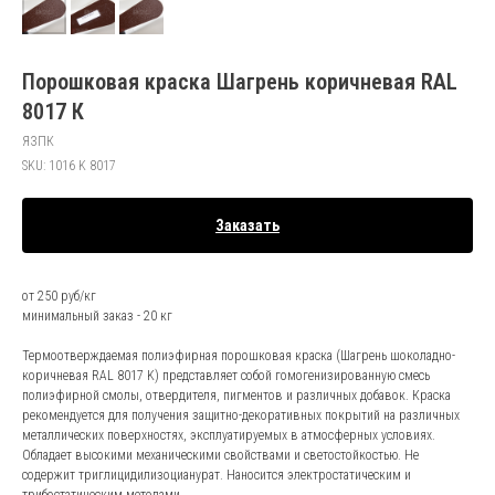
Порошковая краска Шагрень коричневая RAL
8017 К
ЯЗПК
SKU:
1016 K 8017
Заказать
от 250 руб/кг
минимальный заказ - 20 кг
Термоотверждаемая полиэфирная порошковая краска (Шагрень шоколадно-
коричневая RAL 8017 K) представляет собой гомогенизированную смесь
полиэфирной смолы, отвердителя, пигментов и различных добавок. Краска
рекомендуется для получения защитно-декоративных покрытий на различных
металлических поверхностях, эксплуатируемых в атмосферных условиях.
Обладает высокими механическими свойствами и светостойкостью. Не
содержит триглицидилизоцианурат. Наносится электростатическим и