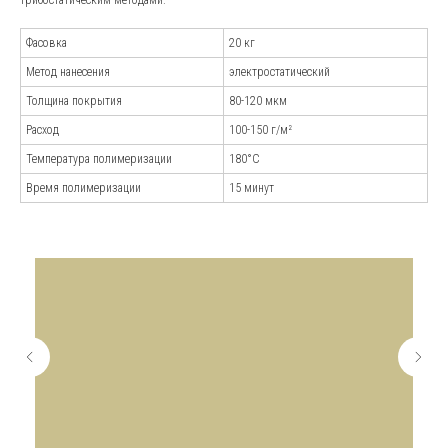
трибостатическим методами.
Фасовка
20 кг
Метод нанесения
электростатический
Толщина покрытия
80-120 мкм
Расход
100-150 г/м²
Температура полимеризации
180°С
Андрей Марченко
Время полимеризации
15 минут
Старший специалист отдела
продаж
*Стоковое изображение: не сотрудники
компании.
Наши менеджеры-
эксперты
проконсультируют
по всем вопросам
и подберут наилучшее
решение для вашей
Наша команда обладает высокой
отрасли
квалификацией, глубокими знаниями