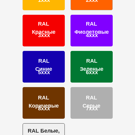
1ххх
2ххх
Калькулятор
Отзывы
RAL
RAL
Красные
Фиолетовые
3ххх
4ххх
ПОРОШКОВЫЕ КРАСКИ
RAL
RAL
Фактуры
Синие
Зеленые
5ххх
6ххх
Глянцевые
Муар
Муар-металлики
Шагрени
RAL
RAL
Матовая
Коричевые
Серые
8ххх
7ххх
Антики
Краски эконом-сегмента
Разработка краски на заказ
RAL Белые,