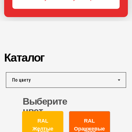
ПОРОШКОВАЯ КРАСКА
РОССИЙСКОГО
ПРОИЗВОДСТВА
г. Ярославль,
ул. Полушкина роща, д. 16с34
КОНТАКТЫ
Единый номер по России и СНГ:
+7 (495) 151-16-56
Email
HELLO@PROFDEK.RU
Выберите
О компании
цвет
Сертификаты
Блог
RAL
RAL
Подбор краски
Желтые
Оранжевые