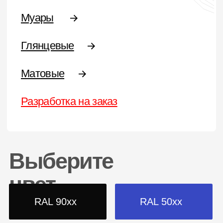
Шагрени
Матовая
Антики
Краски эконом-сегмента
Разработка краски на заказ
Типы
Полиэфирные
Термопластичные
Эпоксидные
Эпоксидно-полиэфирные
Полиуретановые
Цвета RAL
Желтая
Серая
Оранжевая
Фиолетовая
Красная
Коричневая
Синяя
Белая