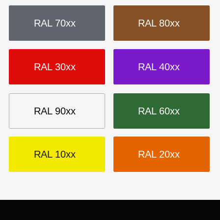
Зеленая
Черная
ХИМИЯ И ОБОРУДОВАНИЕ
Обезжиривание, подготовка к покраске
Линии порошковой окраски
Участки порошковой окраски
Установки для порошковой окраски
Пистолеты-распылители
Аксессуары для окраски
АНТИКОРРОЗИЙНЫЕ ПОКРЫТИЯ
Политика конфиденциальности
Cогласие на обработку
персональных данных
Создание сайта — Mitts.Studio