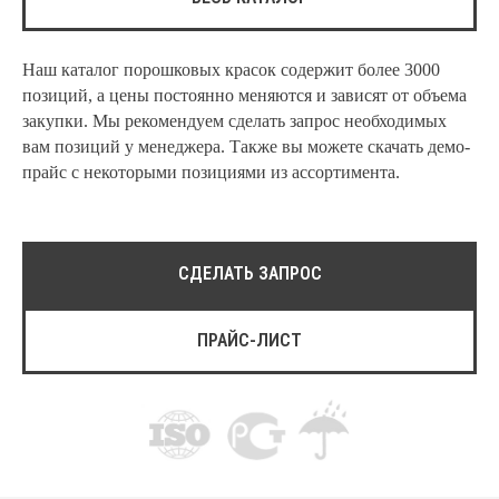
Глянцевые
Матовые
Наш каталог порошковых красок содержит более 3000
Разработка на заказ
позиций, а цены постоянно меняются и зависят от объема
закупки. Мы рекомендуем сделать запрос необходимых
вам позиций у менеджера. Также вы можете скачать демо-
прайс с некоторыми позициями из ассортимента.
Выберите
цвет
RAL 90xx
RAL 50xx
СДЕЛАТЬ ЗАПРОС
RAL 70xx
RAL 80xx
ПРАЙС-ЛИСТ
RAL 30xx
RAL 40xx
RAL 90xx
RAL 60xx