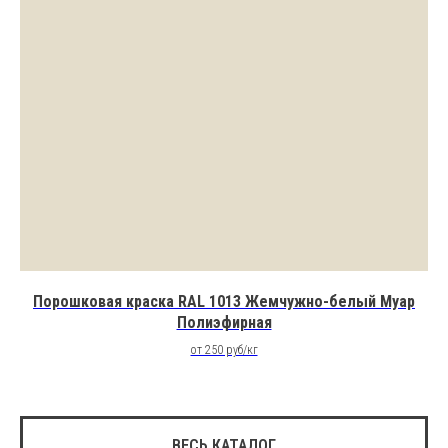
Эпоксидно-полиэфирные
Эпоксидные
Полиуретановые
Термопластичные
Фактура (декор)
Порошковая краска RAL 1013 Жемчужно-белый Муар
Полиэфирная
Шагрени
от 250 руб/кг
Антики
Муары
ВЕСЬ КАТАЛОГ