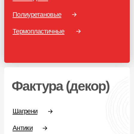
+7 (495) 151-16-56
Email
HELLO@PROFDEK.RU
О компании
Сертификаты
Блог
Подбор краски
Калькулятор
Отзывы
ПОРОШКОВЫЕ КРАСКИ
Фактуры
Глянцевые
Муар
Муар-металлики