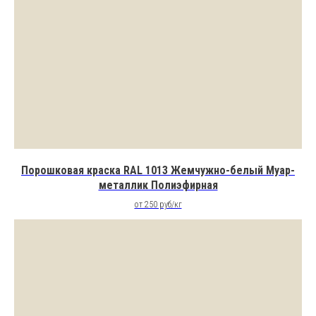
Порошковая краска RAL 1013 Жемчужно-белый Муар-
Каталог
металлик Полиэфирная
от 250 руб/кг
Основа
краски
Полиэфирные