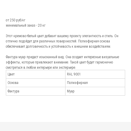
Купить
от 250 руб/кг
минимальный заказ - 20 кг
Этот кремово-белый цвет добавит вашему проекту элегантность и стиль. Он
Андрей Марченко
отлично подойдет для различных поверхностей. Полиэфирная основа
обеспечивает долговечность и устойчивость к внешним воздействиям.
Старший специалист отдела
продаж
Фактура муар придаст изысканный вид. Она создает интересные визуальные
*Стоковое изображение: не сотрудники
эффекты, которые привлекают внимание. Такой цвет будет гармонично
компании.
смотреться в любом интерьере или экстерьере.
Наши менеджеры-
Цвет
RAL 9001
эксперты
Основа
Полиэфирная
проконсультируют
Фактура
Муар
по всем вопросам
и подберут наилучшее
решение для вашей
Наша команда обладает высокой
отрасли
квалификацией, глубокими знаниями
и многолетним опытом работы.