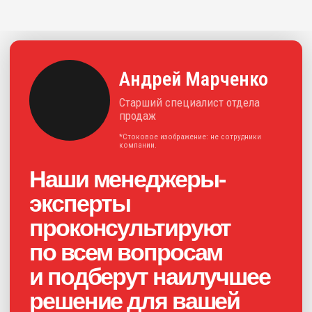
Постоянно совершенствуем навыки,
следим за тенденциями на рынке. Это
позволяет предлагать нашим клиентам
эффективные и инновационные
решения для отрасли.
+7
Нажимая на кнопку, я соглашаюсь с
политикой конфиденциальности
и
даю своё
согласие на обработку
персональных данных
Получить консультацию