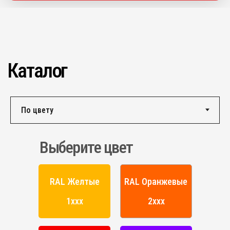
ПОРОШКОВАЯ КРАСКА
РОССИЙСКОГО ПРОИЗВОДСТВА
г. Ярославль,
ул. Полушкина роща, д. 16с34
КОНТАКТЫ
Единый номер по России и СНГ:
+7 (495) 151-16-56
Email
HELLO@PROFDEK.RU
Выберите цвет
О компании
Сертификаты
RAL Желтые
RAL Оранжевые
Блог
1ххх
2ххх
Подбор краски
Калькулятор
Отзывы