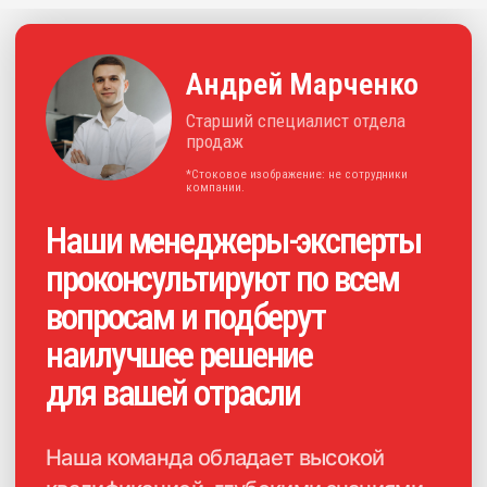
позволяет предлагать нашим
клиентам эффективные
и инновационные решения
для отрасли.
+7
Нажимая на кнопку, я
соглашаюсь с
политикой
конфиденциальности
и
даю своё
согласие на обработку
персональных данных
Получить консультацию