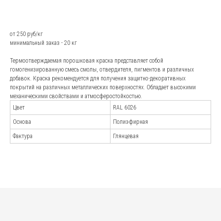
Заказать
от 250 руб/кг
минимальный заказ - 20 кг
Андрей Марченко
Термоотверждаемая порошковая краска представляет собой
гомогенизированную смесь смолы, отвердителя, пигментов и различных
Старший специалист отдела
продаж
добавок. Краска рекомендуется для получения защитно-декоративных
покрытий на различных металлических поверхностях. Обладает высокими
*Стоковое изображение: не сотрудники
компании.
механическими свойствами и атмосферостойкостью.
Наши менеджеры-эксперты
Цвет
RAL 6026
проконсультируют по всем
Основа
Полиэфирная
вопросам и подберут
Фактура
Глянцевая
наилучшее решение
для вашей отрасли
Наша команда обладает высокой
квалификацией, глубокими знаниями
и многолетним опытом работы.
Постоянно совершенствуем навыки,
следим за тенденциями на рынке. Это