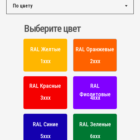
ПОРОШКОВАЯ КРАСКА
РОССИЙСКОГО ПРОИЗВОДСТВА
Выберите цвет
г. Ярославль,
ул. Полушкина роща, д. 16с34
КОНТАКТЫ
RAL Желтые
RAL Оранжевые
Единый номер по России и СНГ:
1ххх
2ххх
+7 (495) 151-16-56
Email
HELLO@PROFDEK.RU
RAL Красные
RAL
О компании
Фиолетовые
3ххх
4ххх
Сертификаты
Блог
Подбор краски
RAL Синие
RAL Зеленые
Калькулятор
Отзывы
5ххх
6ххх