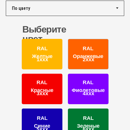
КОНТАКТЫ
Единый номер по России и СНГ:
+7 (495) 151-16-56
Выберите
Email
цвет
HELLO@PROFDEK.RU
RAL
RAL
О компании
Желтые
Оранжевые
1ххх
2ххх
Сертификаты
Блог
Подбор краски
RAL
RAL
Калькулятор
Красные
Фиолетовые
Отзывы
3ххх
4ххх
RAL
RAL
Синие
Зеленые
5ххх
6ххх