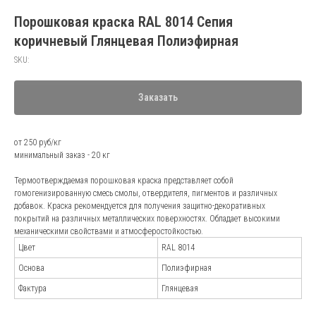
Порошковая краска RAL 8014 Сепия
коричневый Глянцевая Полиэфирная
SKU:
Заказать
от 250 руб/кг
минимальный заказ - 20 кг
Термоотверждаемая порошковая краска представляет собой
гомогенизированную смесь смолы, отвердителя, пигментов и различных
добавок. Краска рекомендуется для получения защитно-декоративных
покрытий на различных металлических поверхностях. Обладает высокими
механическими свойствами и атмосферостойкостью.
Цвет
RAL 8014
Основа
Полиэфирная
Фактура
Глянцевая
Андрей Марченко