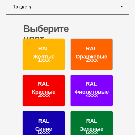
КОНТАКТЫ
Единый номер по России и СНГ:
+7 (495) 151-16-56
Выберите
Email
цвет
HELLO@PROFDEK.RU
RAL
RAL
О компании
Желтые
Оранжевые
1ххх
2ххх
Сертификаты
Блог
Подбор краски
RAL
RAL
Калькулятор
Красные
Фиолетовые
Отзывы
3ххх
4ххх
RAL
RAL
Синие
Зеленые
5ххх
6ххх