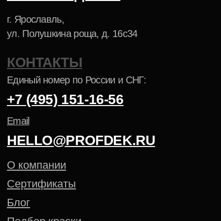
Обезжиривание, подготовка к покраске
Линии порошковой окраски
Участки порошковой окраски
Установки для порошковой окраски
Пистолеты-распылители
Аксессуары для окраски
АНТИКОРРОЗИЙНЫЕ ПОКРЫТИЯ
ПОРОШКОВАЯ КРАСКА NCS
ПОРОШКОВАЯ КРАСКА PANTONE
Политика конфиденциальности
Cогласие на обработку
персональных данных
Создание сайта — Mitts.Studio