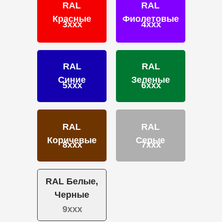
RAL
RAL
Сертификаты
Красные
Фиолетовые
Блог
3ххх
4ххх
Подбор краски
Калькулятор
Отзывы
RAL
RAL
Синие
Зеленые
5ххх
6ххх
RAL
RAL
ПОРОШКОВЫЕ КРАСКИ
Коричевые
Серые
8ххх
7ххх
Фактуры
Глянцевые
Муар
RAL Белые,
Муар-металлики
Черные
Шагрени
9ххх
Матовая