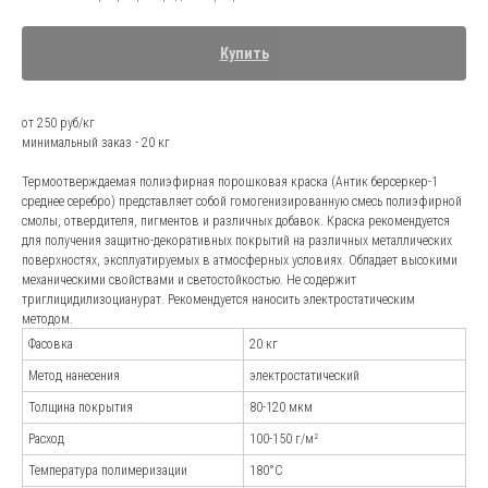
Купить
от 250 руб/кг
минимальный заказ - 20 кг
Термоотверждаемая полиэфирная порошковая краска (Антик берсеркер-1
среднее серебро) представляет собой гомогенизированную смесь полиэфирной
смолы, отвердителя, пигментов и различных добавок. Краска рекомендуется
для получения защитно-декоративных покрытий на различных металлических
поверхностях, эксплуатируемых в атмосферных условиях. Обладает высокими
Андрей Марченко
механическими свойствами и светостойкостью. Не содержит
триглицидилизоцианурат. Рекомендуется наносить электростатическим
Старший специалист отдела
продаж
методом.
*Стоковое изображение: не сотрудники
Фасовка
20 кг
компании.
Метод нанесения
электростатический
Наши менеджеры-
эксперты
Толщина покрытия
80-120 мкм
проконсультируют
Расход
100-150 г/м²
по всем вопросам
Температура полимеризации
180°С