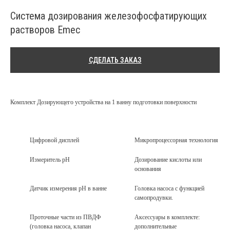
Система дозирования железофосфатирующих
растворов Emec
СДЕЛАТЬ ЗАКАЗ
Комплект Дозирующего устройства на 1 ванну подготовки поверхности
Цифровой дисплей
Микропроцессорная технология
Измеритель pH
Дозирование кислоты или
Андрей Марченко
основания
Старший специалист отдела
Датчик измерения рН в ванне
Головка насоса с функцией
продаж
самопродувки.
*Стоковое изображение: не сотрудники
компании.
Проточные части из ПВДФ
Аксессуары в комплекте:
Наши менеджеры-
(головка насоса, клапан
дополнительные