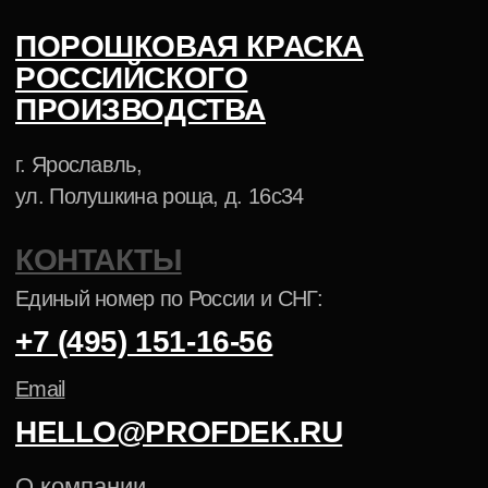
Синяя
Белая
Муар-
Термопластичная
Антик
Зеленая
Черная
металлик
ХИМИЯ И ОБОРУДОВАНИЕ
Обезжиривание, подготовка к покраске
Линии порошковой окраски
Участки порошковой окраски
Установки для порошковой окраски
Пистолеты-распылители
Аксессуары для окраски
АНТИКОРРОЗИЙНЫЕ ПОКРЫТИЯ
ПОРОШКОВАЯ КРАСКА NCS
ПОРОШКОВАЯ КРАСКА PANTONE
Политика конфиденциальности
Cогласие на обработку
персональных данных