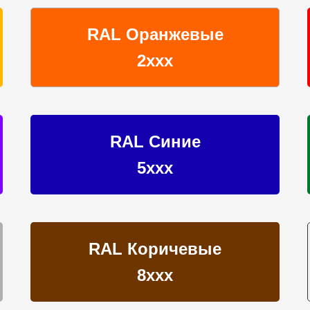
RAL Оранжевые
2ххх
RAL Синие
5ххх
RAL Коричевые
8ххх