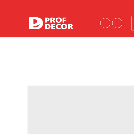
Порошковые краски
Краски эконом-сегмента
Шагрени
Антики
Муары