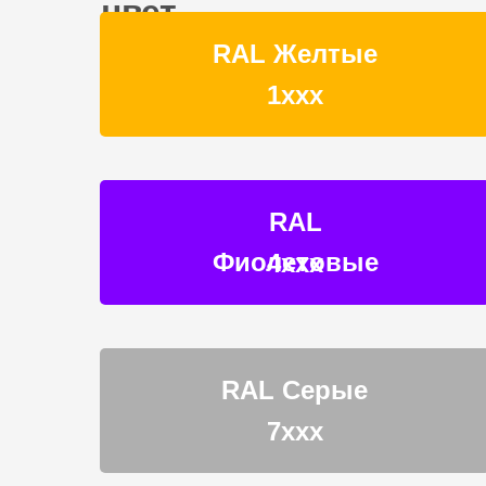
цвет
RAL Желтые
1ххх
RAL
Фиолетовые
4ххх
RAL Серые
7ххх