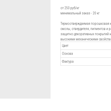
Пистолеты-распылители
от 250 руб/кг
Блог
минимальный заказ - 20 кг
Установки порошковой окраски Electron
Подбор
Установки порошковой окраски Радар
Термоотверждаемая порошковая к
порошковой
смолы, отвердителя, пигментов и 
Установки порошковой окраски Tesla
краски
защитно-декоративных покрытий н
Калькулятор
высокими механическими свойств
Аксессуары для окраски
расхода краск
Цвет
Отзывы
Основа
Фактура