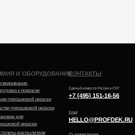
Эпоксидно-
Шагрень
полиэфирная
ИМИЯ И ОБОРУДОВАНИЕ
КОНТАКТЫ
Антик
езжиривание,
Единый номер по России и СНГ:
готовка к покраске
+7 (495) 151-16-56
нии порошковой окраски
астки порошковой окраски
Email
тановки для
HELLO@PROFDEK.RU
рошковой окраски
столеты-распылители
О компании