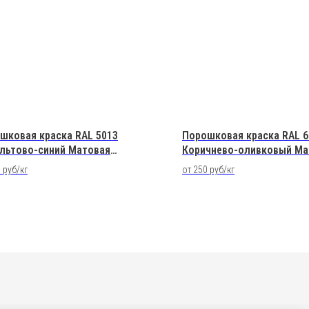
шковая краска RAL 5013
Порошковая краска RAL 6
льтово-синий Матовая
Коричнево-оливковый Ма
эфирная
Полиэфирная
 руб/кг
от 250 руб/кг