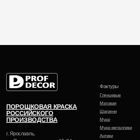
Выберите
Выберите
основу
фактуру
Полиэфирная
Глянцевая
Полиуретановая
Муар
Фактуры
Глянцевые
Матовая
ПОРОШКОВАЯ КРАСКА
Шагрени
РОССИЙСКОГО
ПРОИЗВОДСТВА
Муар
Муар-металлики
г. Ярославль,
Антики