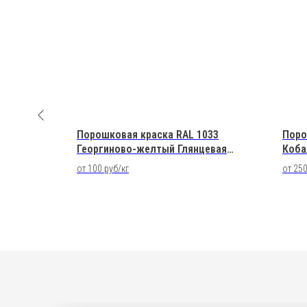
я
струкций
ME TITAN
Порошковая краска RAL 1033
Поро
Георгиново-желтый Глянцевая
Коба
Полиэфирная
Поли
от 100 руб/кг
от 250