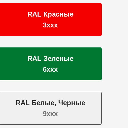
RAL Красные
3ххх
RAL Зеленые
6ххх
RAL Белые, Черные
9ххх