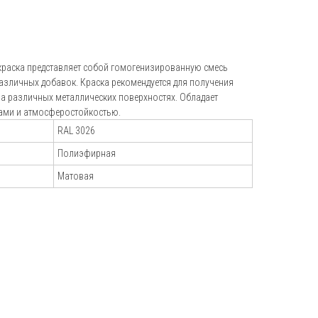
+7 (495) 151-16-56
hello@profdek.ru
раска представляет собой гомогенизированную смесь
г. Ярославль, ул. Полушкина роща, д.
различных добавок. Краска рекомендуется для получения
16с34
а различных металлических поверхностях. Обладает
ами и атмосферостойкостью.
и
RAL 3026
Полиэфирная
Матовая