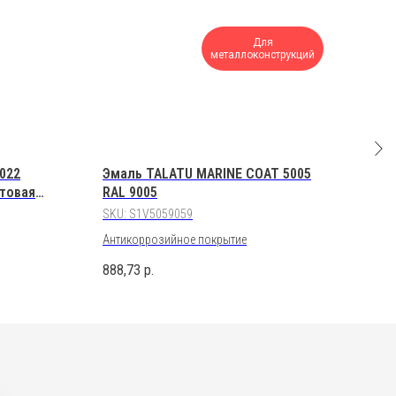
Для
металлоконструкций
022
Эмаль TALATU MARINE COAT 5005
Поро
товая
RAL 9005
Каш
Пол
SKU:
S1V5059059
от 25
Антикоррозийное покрытие
888,73
р.