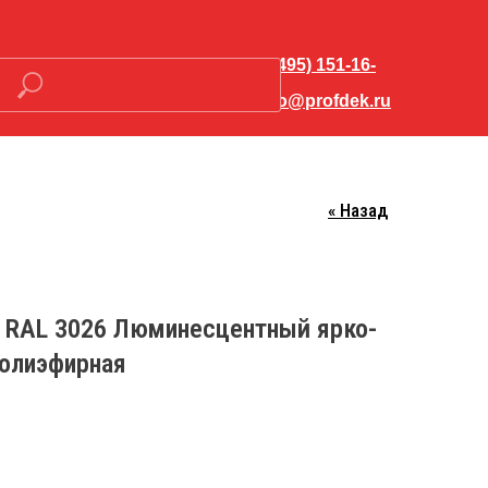
+7 (495) 151-16-
56
hello@profdek.ru
« Назад
Закрыть меню
 RAL 3026 Люминесцентный ярко-
о-
олиэфирная
Контакты