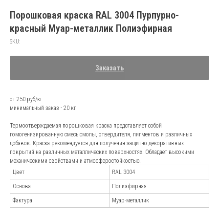
Порошковая краска RAL 3004 Пурпурно-
красный Муар-металлик Полиэфирная
SKU:
Заказать
от 250 руб/кг
минимальный заказ - 20 кг
Термоотверждаемая порошковая краска представляет собой
гомогенизированную смесь смолы, отвердителя, пигментов и различных
добавок. Краска рекомендуется для получения защитно-декоративных
покрытий на различных металлических поверхностях. Обладает высокими
механическими свойствами и атмосферостойкостью.
Цвет
RAL 3004
Основа
Полиэфирная
Фактура
Муар-металлик