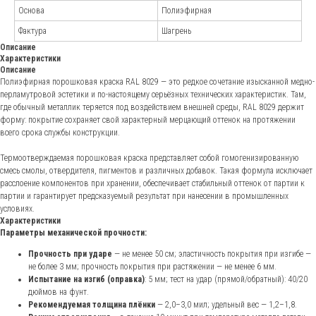
Основа
Полиэфирная
Фактура
Шагрень
Описание
Характеристики
Описание
Полиэфирная порошковая краска RAL 8029 — это редкое сочетание изысканной медно-
перламутровой эстетики и по-настоящему серьёзных технических характеристик. Там,
где обычный металлик теряется под воздействием внешней среды, RAL 8029 держит
форму: покрытие сохраняет свой характерный мерцающий оттенок на протяжении
всего срока службы конструкции.
Термоотверждаемая порошковая краска представляет собой гомогенизированную
смесь смолы, отвердителя, пигментов и различных добавок. Такая формула исключает
расслоение компонентов при хранении, обеспечивает стабильный оттенок от партии к
партии и гарантирует предсказуемый результат при нанесении в промышленных
условиях.
Характеристики
Параметры механической прочности:
Прочность при ударе
— не менее 50 см; эластичность покрытия при изгибе —
не более 3 мм; прочность покрытия при растяжении — не менее 6 мм.
Андрей Марченко
Испытание на изгиб (оправка)
: 5 мм; тест на удар (прямой/обратный): 40/20
Старший специалист отдела
дюймов на фунт.
продаж
Рекомендуемая толщина плёнки
— 2,0–3,0 мил; удельный вес — 1,2–1,8.
*Стоковое изображение: не сотрудники