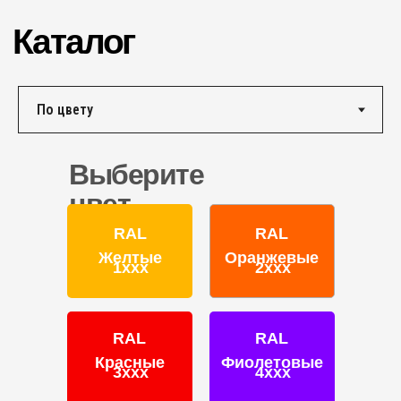
+7 (495) 151-16-56
Email
HELLO@PROFDEK.RU
О компании
Сертификаты
Блог
Выберите
Подбор краски
цвет
Калькулятор
Отзывы
RAL
RAL
Желтые
Оранжевые
1ххх
2ххх
RAL
RAL
ПОРОШКОВЫЕ КРАСКИ
Красные
Фиолетовые
3ххх
4ххх
Фактуры