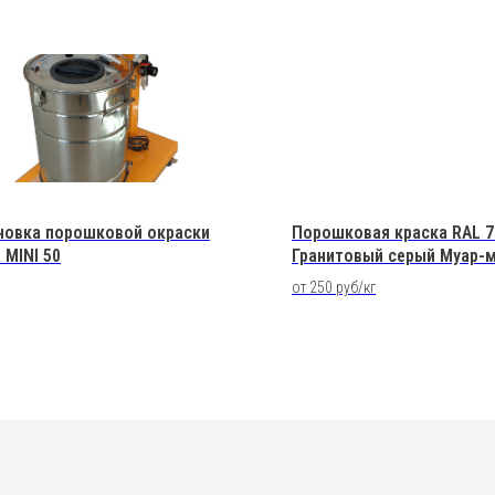
новка порошковой окраски
Порошковая краска RAL 7
 MINI 50
Гранитовый серый Муар-
Полиэфирная
от 250 руб/кг