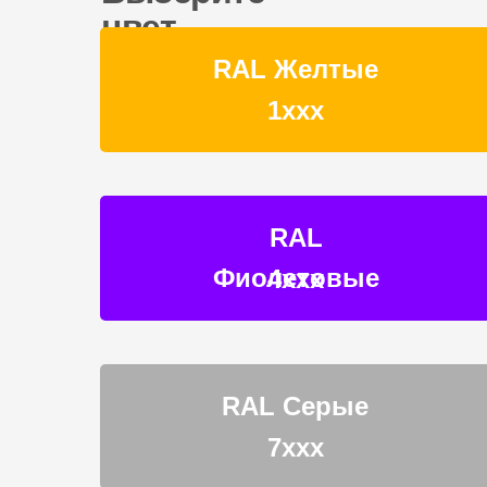
цвет
RAL Желтые
1ххх
RAL
Фиолетовые
4ххх
RAL Серые
7ххх