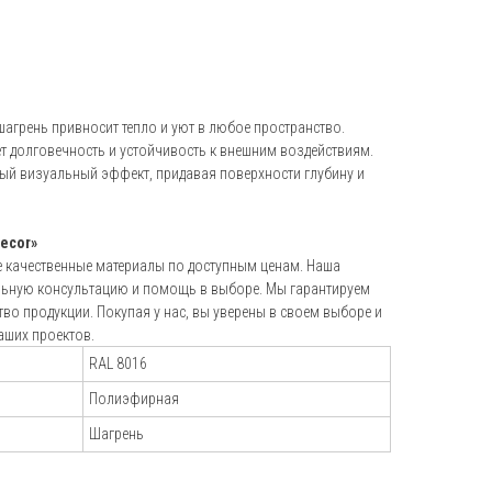
+7 (495) 151-16-56
hello@profdek.ru
г. Ярославль, ул. Полушкина роща, д.
агрень привносит тепло и уют в любое пространство.
16с34
 долговечность и устойчивость к внешним воздействиям.
ный визуальный эффект, придавая поверхности глубину и
и
ecor»
е качественные материалы по доступным ценам. Наша
льную консультацию и помощь в выборе. Мы гарантируем
тво продукции. Покупая у нас, вы уверены в своем выборе и
аших проектов.
RAL 8016
Полиэфирная
Шагрень