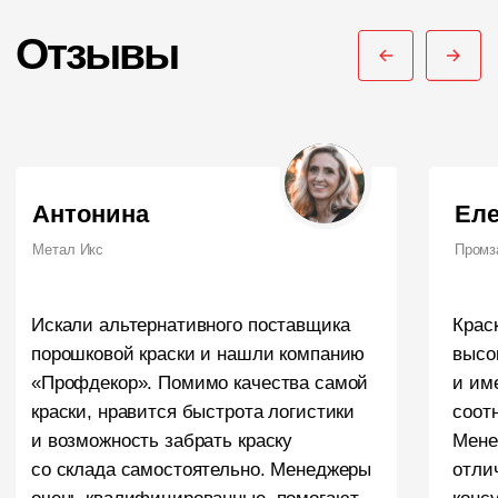
ПОРОШКОВАЯ КРАСКА
РОССИЙСКОГО
ПРОИЗВОДСТВА
г. Ярославль,
ул. Полушкина роща, д. 16с34
КОНТАКТЫ
Единый номер по России и СНГ:
+7 (495) 151-16-56
Email
HELLO@PROFDEK.RU
О компании
Сертификаты