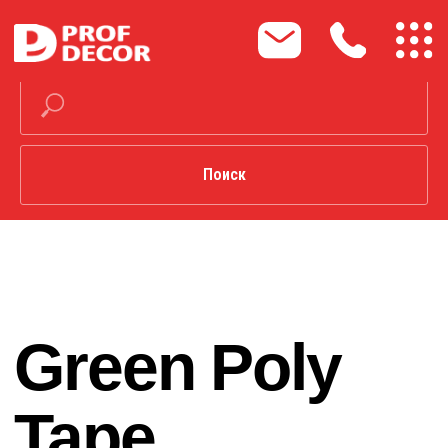
Поиск
Green Poly
Tape
маскирующие
термостойкие