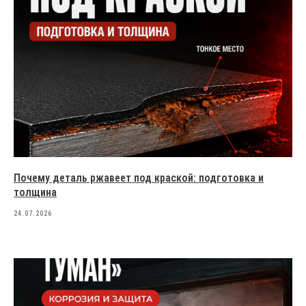
Установки для порошковой окраски
Пистолеты-распылители
Аксессуары для окраски
АНТИКОРРОЗИЙНЫЕ ПОКРЫТИЯ
Политика конфиденциальности
Cогласие на обработку
персональных данных
Создание сайта — Mitts.Studio
Почему деталь ржавеет под краской: подготовка и
толщина
24.07.2026