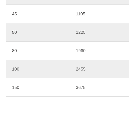
45
1105
Акция! Купи 100 кг порошковой краски
и получи канистру обезжиривателя
ХисФос FE бесплатно!
50
1225
Оставить заявку
80
1960
100
2455
150
3675
Изготовление
нестандартных
цветов и фактур