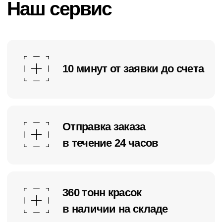
Не нашли что нужно? Изготовим
порошковую краску по индивидуальному
заказу или в точности по образцу
Получаем ваши требования
или образец
Формируем заказ и передаём
его в лабораторию
Готовим тестовую партию
краски на утверждение
Изготавливаем основную
партию в течение 3–5 дней