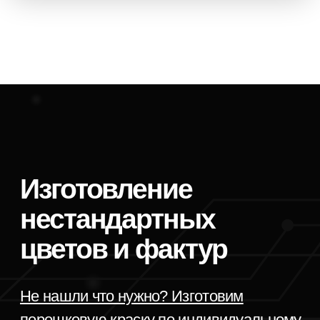
Отзывы
Антонина
Елена Олеговна
Метал Икс
Промзапчасть
Искали альтернативного поставщика
Краска от «Профдекор» оче
порошковой краски и нашли компанию
высокого качества, прекрас
«Профдекор». Помимо качества самой
и имеет низкий расход. Пре
краски, нравится быстрота логистики
соотношение цена/качество
и возможность забрать краску
Менеджеры — настоящие эк
со склада самостоятельно. Менеджеры
отлично разбираются в прод