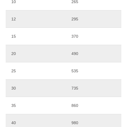
Наш сервис
10
265
12
295
10 минут от заявки до счета
15
370
Отправка заказа
20
490
в течение 24 часов
25
535
360 тонн красок
в наличии на складе
30
735
35
860
Техническая поддержка
24/7
40
980