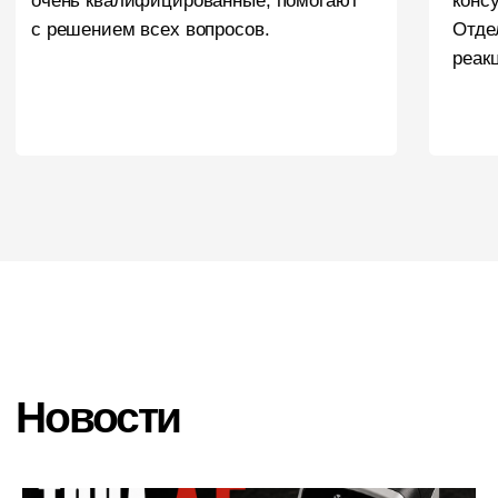
Блог
Подбор краски
Калькулятор
Отзывы
ПОРОШКОВЫЕ КРАСКИ
Фактуры
Глянцевые
Муар
Муар-металлики
Шагрени
Матовая
Антики
Краски эконом-сегмента
Разработка краски на заказ