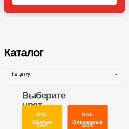
ПОРОШКОВАЯ КРАСКА
РОССИЙСКОГО
ПРОИЗВОДСТВА
г. Ярославль,
ул. Полушкина роща, д. 16с34
КОНТАКТЫ
Единый номер по России и СНГ:
+7 (495) 151-16-56
Email
HELLO@PROFDEK.RU
Выберите
О компании
цвет
Сертификаты
RAL
RAL
Блог
Желтые
Оранжевые
Подбор краски
1ххх
2ххх