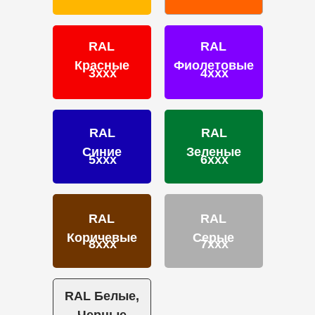
Калькулятор
Отзывы
RAL
RAL
Красные
Фиолетовые
3ххх
4ххх
ПОРОШКОВЫЕ КРАСКИ
RAL
RAL
Фактуры
Синие
Зеленые
5ххх
6ххх
Глянцевые
Муар
Муар-металлики
RAL
RAL
Шагрени
Матовая
Коричевые
Серые
8ххх
7ххх
Антики
Краски эконом-сегмента
Разработка краски на заказ
RAL Белые,