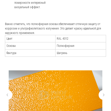
поверхности интересный
визуальный эффект.
Важно отметить, что полиэфирная основа обеспечивает отличную защиту от
коррозии и ультрафиолетового излучения. Это делает краску идеальной для
наружного применения.
Цвет
RAL 4012
Андрей Марченко
Основа
Полиэфирная
Старший специалист отдела
продаж
Фактура
Шагрень
*Стоковое изображение: не сотрудники
компании.
Наши менеджеры-
эксперты
проконсультируют
по всем вопросам
и подберут наилучшее
решение для вашей
Наша команда обладает высокой
отрасли
квалификацией, глубокими знаниями