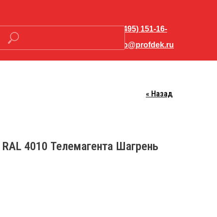
+7 (495) 151-16-
56
hello@profdek.ru
« Назад
Закрыть меню
 RAL 4010 Телемагента Шагрень
о-
Контакты