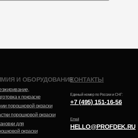
Эпоксидно-
Шагрень
полиэфирная
ИМИЯ И ОБОРУДОВАНИЕ
КОНТАКТЫ
Антик
езжиривание,
Единый номер по России и СНГ:
готовка к покраске
+7 (495) 151-16-56
нии порошковой окраски
астки порошковой окраски
Email
тановки для
HELLO@PROFDEK.RU
рошковой окраски