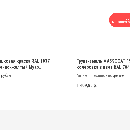
Д
металлоко
шковая краска RAL 1037
Грунт-эмаль MASSCOAT 1
ечно-желтый Муар
колеровка в цвет RAL 704
эфирная
 руб/кг
Антикоррозийное покрытие
1 409,85
р.