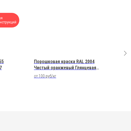
ля
нструкций
55
Порошковая краска RAL 2004
Грун
7
Чистый оранжевый Глянцевая
1021
Полиэфирная
SKU:
от 100 руб/кг
Анти
1 46