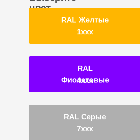
цвет
RAL Желтые
1ххх
RAL
Фиолетовые
4ххх
RAL Серые
7ххх