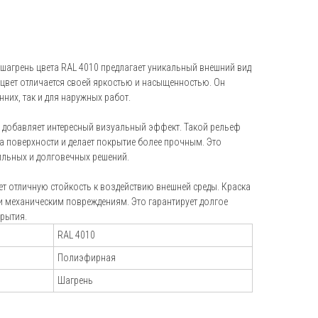
+7 (495) 151-16-56
hello@profdek.ru
агрень цвета RAL 4010 предлагает уникальный внешний вид
г. Ярославль, ул. Полушкина роща, д.
 цвет отличается своей яркостью и насыщенностью. Он
16с34
нних, так и для наружных работ.
и
о добавляет интересный визуальный эффект. Такой рельеф
а поверхности и делает покрытие более прочным. Это
ильных и долговечных решений.
т отличную стойкость к воздействию внешней среды. Краска
 и механическим повреждениям. Это гарантирует долгое
крытия.
RAL 4010
Полиэфирная
Шагрень