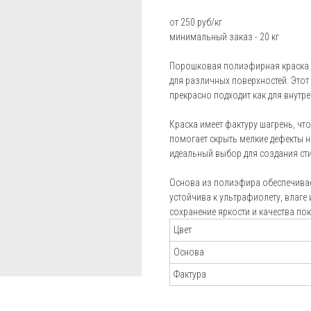
Пистолеты-распылители
от 250 руб/кг
Блог
минимальный заказ - 20 кг
Установки порошковой окраски Electron
Подбор
Установки порошковой окраски Радар
Порошковая полиэфирная краска ш
порошковой
для различных поверхностей. Этот
Установки порошковой окраски Tesla
краски
прекрасно подходит как для внутре
Калькулятор
Аксессуары для окраски
расхода краск
Краска имеет фактуру шагрень, чт
помогает скрыть мелкие дефекты н
Отзывы
идеальный выбор для создания ст
Основа из полиэфира обеспечивае
устойчива к ультрафиолету, влаге
сохранение яркости и качества по
Цвет
Основа
Фактура