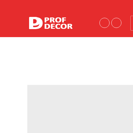
Порошковые краски
Краски эконом-сегмента
Шагрени
Антики
Муары