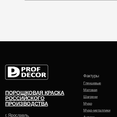
Выберите
Выберите
основу
фактуру
Полиэфирная
Глянцевая
Полиуретановая
Муар
Фактуры
Глянцевые
Матовая
ПОРОШКОВАЯ КРАСКА
Шагрени
РОССИЙСКОГО
ПРОИЗВОДСТВА
Муар
Муар-металлики
г. Ярославль,
Антики