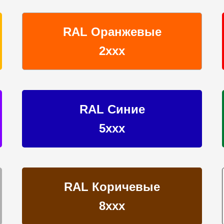
RAL Оранжевые
2ххх
RAL Синие
5ххх
RAL Коричевые
8ххх