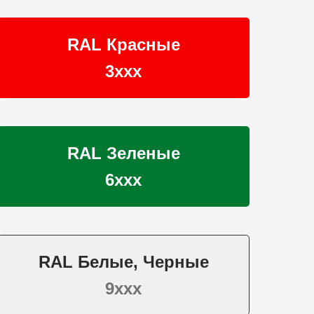
RAL Красные
3ххх
RAL Зеленые
6ххх
RAL Белые, Черные
9ххх