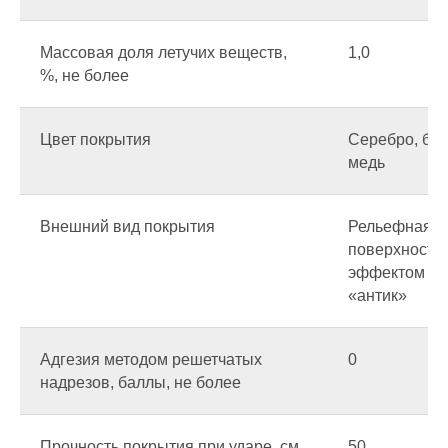
Эпоксидные
Массовая доля летучих веществ,
1,0
Полиуретановые
%, не более
Термопластичные
Цвет покрытия
Серебро, бро
медь
Внешний вид покрытия
Рельефная
Фактура (декор)
поверхность 
эффектом
«антик»
Шагрени
Антики
Адгезия методом решетчатых
0
Муары
надрезов, баллы, не более
Глянцевые
Прочность покрытия при ударе, см,
50