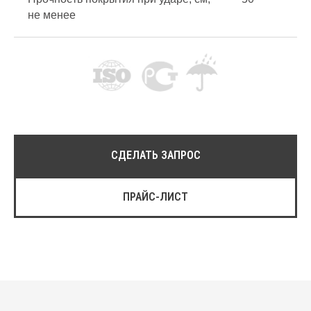
Матовые
не менее
Разработка на заказ
Выберите
цвет
RAL 90xx
RAL 50xx
СДЕЛАТЬ ЗАПРОС
RAL 70xx
RAL 80xx
ПРАЙС-ЛИСТ
RAL 30xx
RAL 40xx
RAL 90xx
RAL 60xx