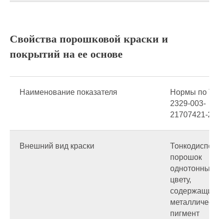
Свойства порошковой краски и
покрытий на ее основе
Наименование показателя
Нормы по ТУ
2329-003-
Каталог
21707421-20
Внешний вид краски
Тонкодиспер
Основа
порошок
краски
однотонный 
цвету,
содержащий
Полиэфирные
металлическ
Эпоксидно-полиэфирные
пигмент