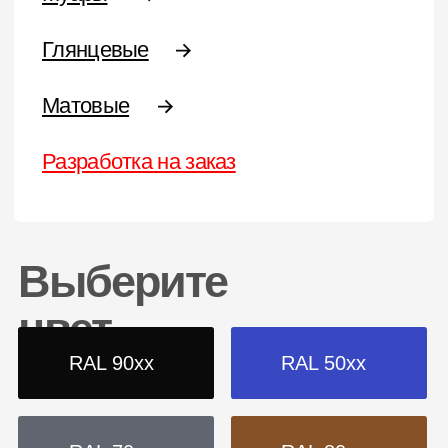
Матовая
Антики
Краски эконом-сегмента
Разработка краски на заказ
Типы
Полиэфирные
Термопластичные
Эпоксидные
Эпоксидно-полиэфирные
Полиуретановые
Цвета RAL
Желтая
Серая
Оранжевая
Фиолетовая
Красная
Коричневая
Синяя
Белая
Зеленая
Черная