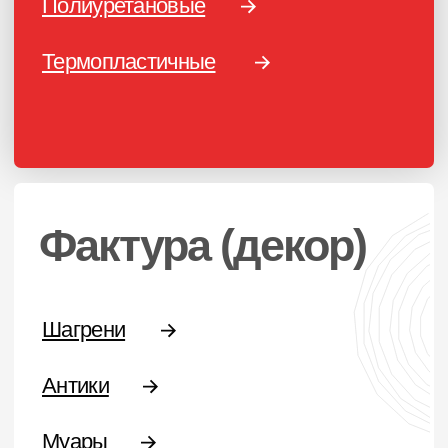
Email
HELLO@PROFDEK.RU
О компании
Сертификаты
Блог
Подбор краски
Калькулятор
Отзывы
ПОРОШКОВЫЕ КРАСКИ
Фактуры
Глянцевые
Муар
Муар-металлики
Шагрени