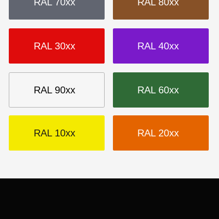
ХИМИЯ И ОБОРУДОВАНИЕ
Обезжиривание, подготовка к покраске
Линии порошковой окраски
Участки порошковой окраски
Установки для порошковой окраски
Пистолеты-распылители
Аксессуары для окраски
АНТИКОРРОЗИЙНЫЕ ПОКРЫТИЯ
Политика конфиденциальности
Cогласие на обработку
персональных данных
Создание сайта — Mitts.Studio