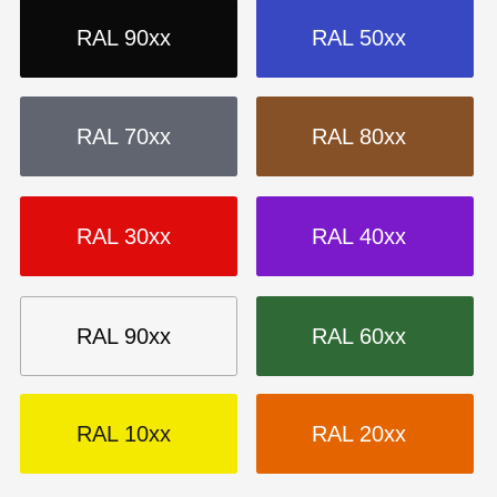
Обезжиривание, подготовка к покраске
Линии порошковой окраски
Участки порошковой окраски
Установки для порошковой окраски
Пистолеты-распылители
Аксессуары для окраски
АНТИКОРРОЗИЙНЫЕ ПОКРЫТИЯ
Политика конфиденциальности
Cогласие на обработку
персональных данных
Создание сайта — Mitts.Studio