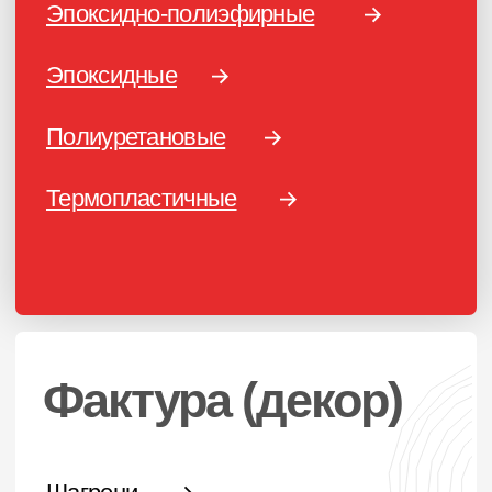
О компании
Сертификаты
Блог
Подбор краски
Калькулятор
Отзывы
ПОРОШКОВЫЕ КРАСКИ
Фактуры
Глянцевые
Муар
Муар-металлики
Шагрени
Матовая