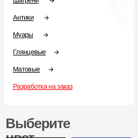
Антики
Краски эконом-сегмента
Разработка краски на заказ
Типы
Полиэфирные
Термопластичные
Эпоксидные
Эпоксидно-полиэфирные
Полиуретановые
Цвета RAL
Желтая
Серая
Оранжевая
Фиолетовая
Красная
Коричневая
Синяя
Белая
Зеленая
Черная
ХИМИЯ И ОБОРУДОВАНИЕ