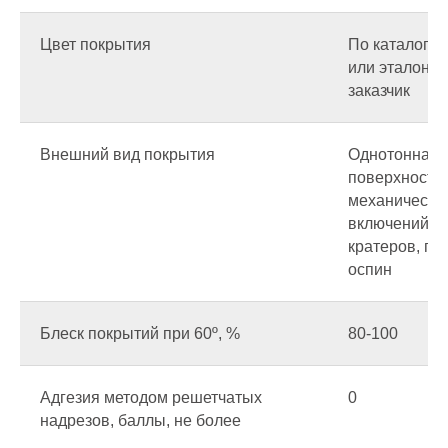
Цвет покрытия
По каталогу 
или эталону
заказчик
Внешний вид покрытия
Однотонная
Каталог
поверхность 
механически
включений,
кратеров, пор
Основа
оспин
краски
Блеск покрытий при 60º, %
80-100
Полиэфирные
Эпоксидно-полиэфирные
Адгезия методом решетчатых
0
надрезов, баллы, не более
Эпоксидные