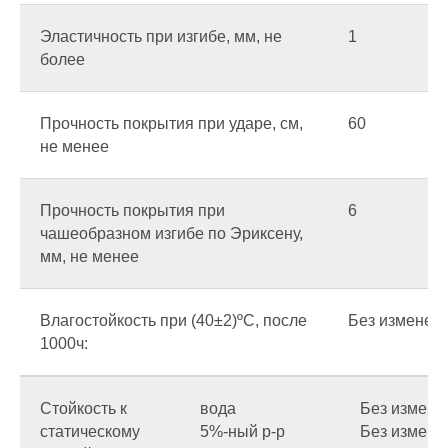
Полиуретановые
Эластичность при изгибе, мм, не
1
более
Термопластичные
Прочность покрытия при ударе, см,
60
не менее
Фактура (декор)
Прочность покрытия при
6
чашеобразном изгибе по Эриксену,
Шагрени
мм, не менее
Антики
Влагостойкость при (40±2)ºС, после
Без изменен
Муары
1000ч:
Глянцевые
Стойкость к
вода
Без измене
Матовые
статическому
5%-ный р-р
Без измене