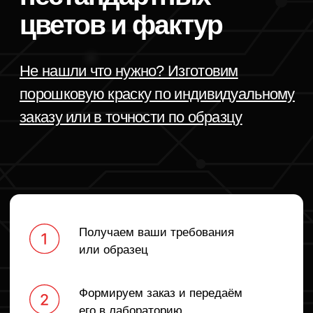
порошковой краски и нашли компанию
высокого качества, прекрас
«Профдекор». Помимо качества самой
и имеет низкий расход. Пре
краски, нравится быстрота логистики
соотношение цена/качество
и возможность забрать краску
Менеджеры — настоящие эк
со склада самостоятельно. Менеджеры
отлично разбираются в прод
очень квалифицированные, помогают
консультируют по любым в
с решением всех вопросов.
Отдельно отмечу высокую с
реакции на наши запросы
Новости