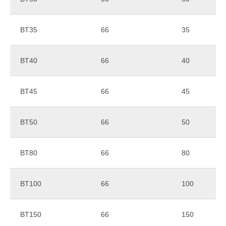
Техническая поддержка
24/7
ВT35
66
35
ВT40
66
40
Акция! Купи 100 кг порошковой краски
и получи канистру обезжиривателя
ВT45
66
45
ХисФос FE бесплатно!
ВT50
66
50
Оставить заявку
ВT80
66
80
ВT100
66
100
ВT150
66
150