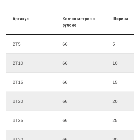
Артикул
Кол-во метров в
Ширина
рулоне
Наш сервис
ВT5
66
5
10 минут от заявки до счета
ВT10
66
10
ВT15
66
15
Отправка заказа
в течение 24 часов
ВT20
66
20
360 тонн красок
ВT25
66
25
в наличии на складе
ВT30
66
30