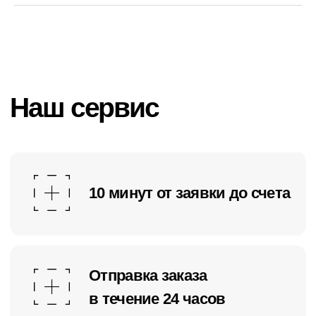
Изготовление
нестандартных
цветов и фактур
Не нашли что нужно? Изготовим
порошковую краску по индивидуальному
заказу или в точности по образцу
Получаем ваши требования
или образец
Формируем заказ и передаём
его в лабораторию
Готовим тестовую партию
краски на утверждение