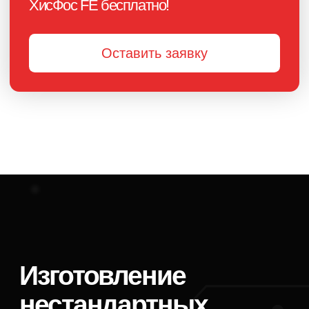
Отзывы
Антонина
Елена Олеговна
Метал Икс
Промзапчасть
Искали альтернативного поставщика
Краска от «Профдекор» оче