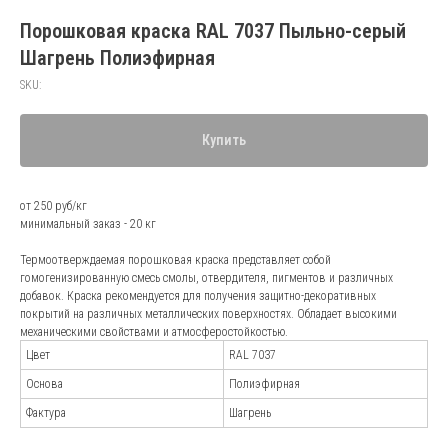
Порошковая краска RAL 7037 Пыльно-серый
Шагрень Полиэфирная
SKU:
Купить
от 250 руб/кг
минимальный заказ - 20 кг
Термоотверждаемая порошковая краска представляет собой
гомогенизированную смесь смолы, отвердителя, пигментов и различных
добавок. Краска рекомендуется для получения защитно-декоративных
покрытий на различных металлических поверхностях. Обладает высокими
механическими свойствами и атмосферостойкостью.
Цвет
RAL 7037
Основа
Полиэфирная
Фактура
Шагрень