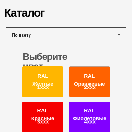
г. Ярославль,
ул. Полушкина роща, д. 16с34
КОНТАКТЫ
Единый номер по России и СНГ:
+7 (495) 151-16-56
Email
Выберите
HELLO@PROFDEK.RU
цвет
О компании
RAL
RAL
Сертификаты
Желтые
Оранжевые
1ххх
2ххх
Блог
Подбор краски
Калькулятор
RAL
RAL
Отзывы
Красные
Фиолетовые
3ххх
4ххх